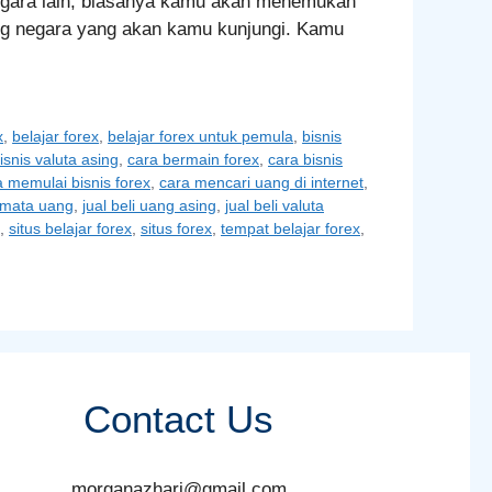
negara lain, biasanya kamu akan menemukan
ng negara yang akan kamu kunjungi. Kamu
x
,
belajar forex
,
belajar forex untuk pemula
,
bisnis
isnis valuta asing
,
cara bermain forex
,
cara bisnis
a memulai bisnis forex
,
cara mencari uang di internet
,
i mata uang
,
jual beli uang asing
,
jual beli valuta
,
situs belajar forex
,
situs forex
,
tempat belajar forex
,
Contact Us
morganazhari@gmail.com