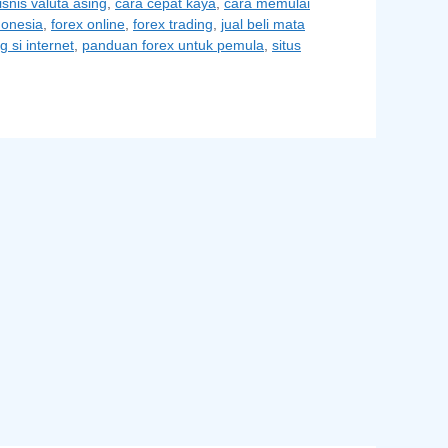
isnis valuta asing
,
cara cepat kaya
,
cara memulai
donesia
,
forex online
,
forex trading
,
jual beli mata
 si internet
,
panduan forex untuk pemula
,
situs