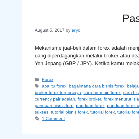
Pas
August 5, 2017
by
aryo
Mekanisme jual-beli dalam forex adalah me
uang diperdagangkan melalui broker atau de
Yen Jepang (GBP / JPY). Ketika kamu mela
Categories
Forex
Tags
apa itu forex
,
bagaimana cara bisnis forex
,
belaja
broker forex terpercaya
,
cara bermain forex
,
cara bis
currency pair adalah
,
forex broker
,
forex menurut isl
panduan bisnis fore
,
panduan forex
,
panduan forex 
sukses
,
tutorial bisnis forex
,
tutorial forex
,
tutorial fo
1 Comment