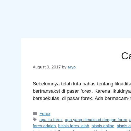
Ca
August 9, 2017
by
aryo
Sebelumnya telah kita bahas tentang likuidi
bertransaksi di pasar forex. Karena likuid
berspekulasi di pasar forex. Ada bermacam-m
Categories
Forex
Tags
apa itu forex
,
apa yang dimaksud dengan forex
,
forex adalah
,
bisnis forex ialah
,
bisnis online
,
bisnis 