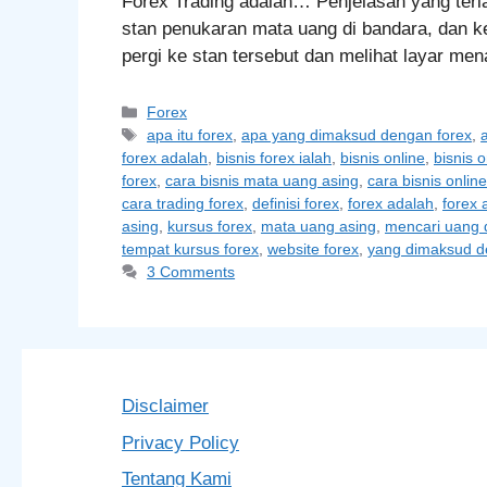
Forex Trading adalah… Penjelasan yang terl
stan penukaran mata uang di bandara, dan 
pergi ke stan tersebut dan melihat layar me
Categories
Forex
Tags
apa itu forex
,
apa yang dimaksud dengan forex
,
forex adalah
,
bisnis forex ialah
,
bisnis online
,
bisnis 
forex
,
cara bisnis mata uang asing
,
cara bisnis online
cara trading forex
,
definisi forex
,
forex adalah
,
forex 
asing
,
kursus forex
,
mata uang asing
,
mencari uang d
tempat kursus forex
,
website forex
,
yang dimaksud d
3 Comments
Disclaimer
Privacy Policy
Tentang Kami