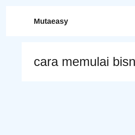
Skip
to
Mutaeasy
content
cara memulai bisn