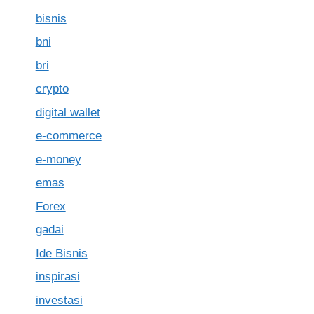
bisnis
bni
bri
crypto
digital wallet
e-commerce
e-money
emas
Forex
gadai
Ide Bisnis
inspirasi
investasi