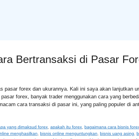
ra Bertransaksi di Pasar Fo
tas pasar forex dan ukurannya. Kali ini saya akan lanjutka
nya pasar forex, banyak trader menggunakan cara yang berb
acam cara transaksi di pasar ini, yang paling populer di 
apa yang dimaksud forex
,
apakah itu forex
,
bagaimana cara bisnis fore
online menghasilkan
,
bisnis online menguntungkan
,
bisnis uang asing
,
b