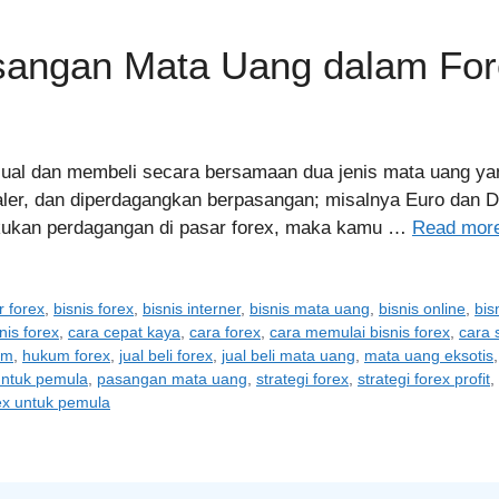
angan Mata Uang dalam Fo
njual dan membeli secara bersamaan dua jenis mata uang y
aler, dan diperdagangkan berpasangan; misalnya Euro dan D
kukan perdagangan di pasar forex, maka kamu …
Read mor
r forex
,
bisnis forex
,
bisnis interner
,
bisnis mata uang
,
bisnis online
,
bis
nis forex
,
cara cepat kaya
,
cara forex
,
cara memulai bisnis forex
,
cara 
am
,
hukum forex
,
jual beli forex
,
jual beli mata uang
,
mata uang eksotis
untuk pemula
,
pasangan mata uang
,
strategi forex
,
strategi forex profit
,
rex untuk pemula