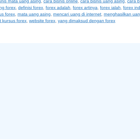
snis mata uang asing
,
cara bisnis online
,
cara bisnis uang asing
,
cara b
ing forex
,
definisi forex
,
forex adalah
,
forex artinya
,
forex ialah
,
forex in
us forex
,
mata uang asing
,
mencari uang di internet
,
menghasilkan uang
 kursus forex
,
website forex
,
yang dimaksud dengan forex