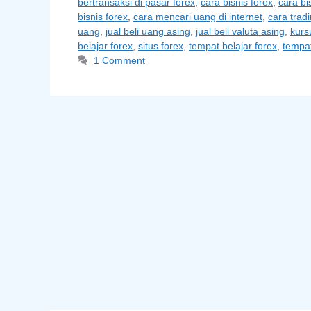
bertransaksi di pasar forex
,
cara bisnis forex
,
cara bi
bisnis forex
,
cara mencari uang di internet
,
cara trad
uang
,
jual beli uang asing
,
jual beli valuta asing
,
kurs
belajar forex
,
situs forex
,
tempat belajar forex
,
tempat
1 Comment