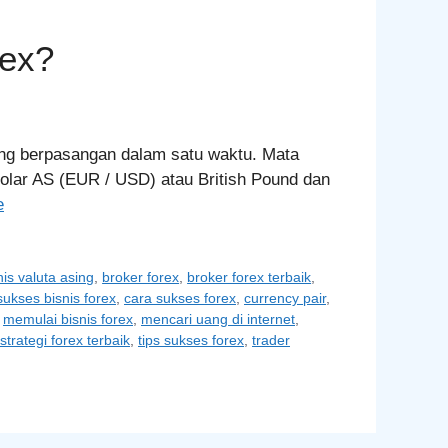
rex?
ang berpasangan dalam satu waktu. Mata
olar AS (EUR / USD) atau British Pound dan
e
nis valuta asing
,
broker forex
,
broker forex terbaik
,
sukses bisnis forex
,
cara sukses forex
,
currency pair
,
,
memulai bisnis forex
,
mencari uang di internet
,
strategi forex terbaik
,
tips sukses forex
,
trader