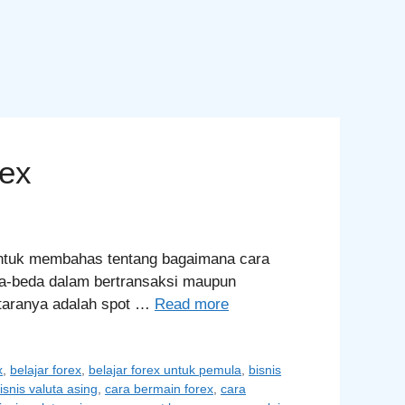
rex
n untuk membahas tentang bagaimana cara
eda-beda dalam bertransaksi maupun
antaranya adalah spot …
Read more
x
,
belajar forex
,
belajar forex untuk pemula
,
bisnis
isnis valuta asing
,
cara bermain forex
,
cara