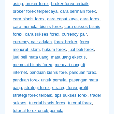
asing
,
broker forex
,
broker forex terbaik
,
broker forex terpercaya
,
cara bermain forex
,
cara bisnis forex
,
cara cepat kaya
,
cara forex
,
cara memulai bisnis forex
,
cara sukses bisnis
forex
,
cara sukses forex
,
currency pair
,
currency pair adalah
,
forex broker
,
forex
menurut islam
,
hukum forex
,
jual beli forex
,
jual beli mata uang
,
mata uang eksotis
,
memulai bisnis forex
,
mencari uang di
internet
,
panduan bisnis fore
,
panduan forex
,
panduan forex untuk pemula
,
pasangan mata
uang
,
strategi forex
,
strategi forex profit
,
strategi forex terbaik
,
tips sukses forex
,
trader
sukses
,
tutorial bisnis forex
,
tutorial forex
,
tutorial forex untuk pemula