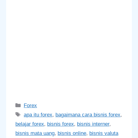
Categories
Forex
Tags
apa itu forex
,
bagaimana cara bisnis forex
,
belajar forex
,
bisnis forex
,
bisnis interner
,
bisnis mata uang
,
bisnis online
,
bisnis valuta