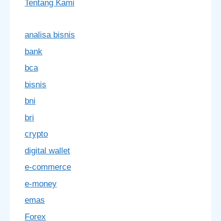
Tentang Kami
analisa bisnis
bank
bca
bisnis
bni
bri
crypto
digital wallet
e-commerce
e-money
emas
Forex