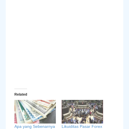
Related
Apa yang Sebenarnya
Likuiditas Pasar Forex