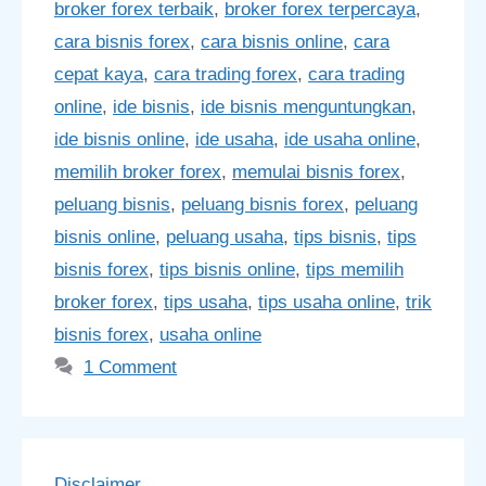
broker forex terbaik
,
broker forex terpercaya
,
cara bisnis forex
,
cara bisnis online
,
cara
cepat kaya
,
cara trading forex
,
cara trading
online
,
ide bisnis
,
ide bisnis menguntungkan
,
ide bisnis online
,
ide usaha
,
ide usaha online
,
memilih broker forex
,
memulai bisnis forex
,
peluang bisnis
,
peluang bisnis forex
,
peluang
bisnis online
,
peluang usaha
,
tips bisnis
,
tips
bisnis forex
,
tips bisnis online
,
tips memilih
broker forex
,
tips usaha
,
tips usaha online
,
trik
bisnis forex
,
usaha online
1 Comment
Disclaimer