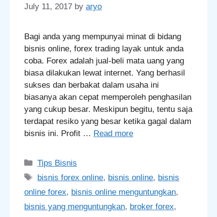
July 11, 2017
by
aryo
Bagi anda yang mempunyai minat di bidang
bisnis online, forex trading layak untuk anda
coba. Forex adalah jual-beli mata uang yang
biasa dilakukan lewat internet. Yang berhasil
sukses dan berbakat dalam usaha ini
biasanya akan cepat memperoleh penghasilan
yang cukup besar. Meskipun begitu, tentu saja
terdapat resiko yang besar ketika gagal dalam​
bisnis ini. Profit …
Read more
Categories
Tips Bisnis
Tags
bisnis forex online
,
bisnis online
,
bisnis
online forex
,
bisnis online menguntungkan
,
bisnis yang menguntungkan
,
broker forex
,