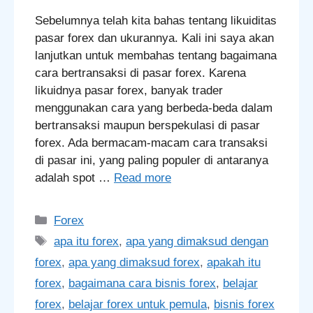
Sebelumnya telah kita bahas tentang likuiditas
pasar forex dan ukurannya. Kali ini saya akan
lanjutkan untuk membahas tentang bagaimana
cara bertransaksi di pasar forex. Karena
likuidnya pasar forex, banyak trader
menggunakan cara yang berbeda-beda dalam
bertransaksi maupun berspekulasi di pasar
forex. Ada bermacam-macam cara transaksi
di pasar ini, yang paling populer di antaranya
adalah spot …
Read more
Categories
Forex
Tags
apa itu forex
,
apa yang dimaksud dengan
forex
,
apa yang dimaksud forex
,
apakah itu
forex
,
bagaimana cara bisnis forex
,
belajar
forex
,
belajar forex untuk pemula
,
bisnis forex