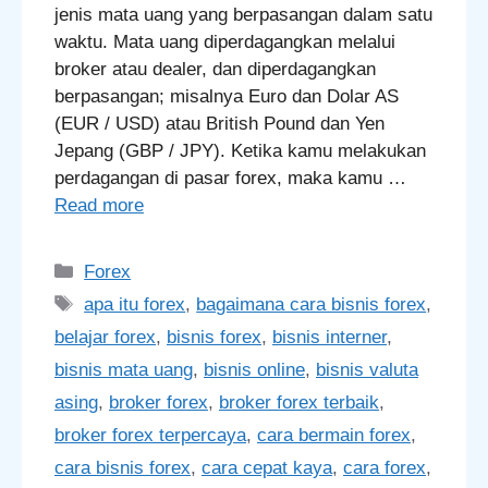
jenis mata uang yang berpasangan dalam satu
waktu. Mata uang diperdagangkan melalui
broker atau dealer, dan diperdagangkan
berpasangan; misalnya Euro dan Dolar AS
(EUR / USD) atau British Pound dan Yen
Jepang (GBP / JPY). Ketika kamu melakukan
perdagangan di pasar forex, maka kamu …
Read more
Categories
Forex
Tags
apa itu forex
,
bagaimana cara bisnis forex
,
belajar forex
,
bisnis forex
,
bisnis interner
,
bisnis mata uang
,
bisnis online
,
bisnis valuta
asing
,
broker forex
,
broker forex terbaik
,
broker forex terpercaya
,
cara bermain forex
,
cara bisnis forex
,
cara cepat kaya
,
cara forex
,