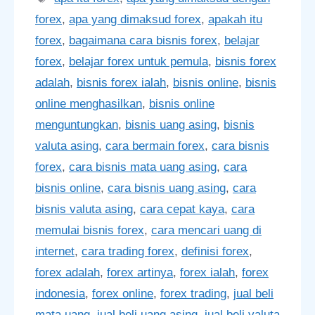
forex
,
apa yang dimaksud forex
,
apakah itu
forex
,
bagaimana cara bisnis forex
,
belajar
forex
,
belajar forex untuk pemula
,
bisnis forex
adalah
,
bisnis forex ialah
,
bisnis online
,
bisnis
online menghasilkan
,
bisnis online
menguntungkan
,
bisnis uang asing
,
bisnis
valuta asing
,
cara bermain forex
,
cara bisnis
forex
,
cara bisnis mata uang asing
,
cara
bisnis online
,
cara bisnis uang asing
,
cara
bisnis valuta asing
,
cara cepat kaya
,
cara
memulai bisnis forex
,
cara mencari uang di
internet
,
cara trading forex
,
definisi forex
,
forex adalah
,
forex artinya
,
forex ialah
,
forex
indonesia
,
forex online
,
forex trading
,
jual beli
mata uang
,
jual beli uang asing
,
jual beli valuta