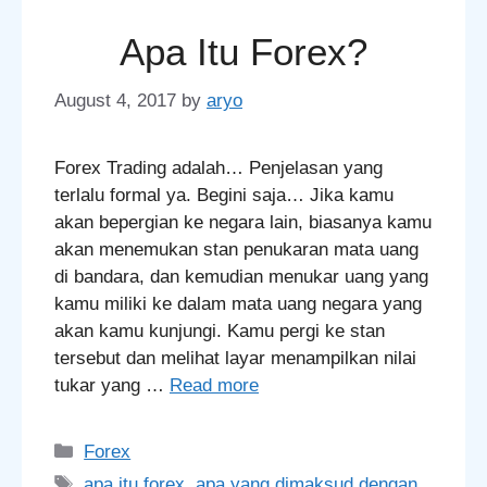
Apa Itu Forex?
August 4, 2017
by
aryo
Forex Trading adalah… Penjelasan yang
terlalu formal ya. Begini saja… Jika kamu
akan bepergian ke negara lain, biasanya kamu
akan menemukan stan penukaran mata uang
di bandara, dan kemudian menukar uang yang
kamu miliki ke dalam mata uang negara yang
akan kamu kunjungi. Kamu pergi ke stan
tersebut dan melihat layar menampilkan nilai
tukar yang …
Read more
Categories
Forex
Tags
apa itu forex
,
apa yang dimaksud dengan