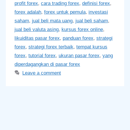
profit forex
,
cara trading forex
,
definisi forex
,
forex adalah
,
forex untuk pemula
,
investasi
saham
,
jual beli mata uang
,
jual beli saham
,
jual beli valuta asing
,
kursus forex online
,
likuiditas pasar forex
,
panduan forex
,
strategi
forex
,
strategi forex terbaik
,
tempat kursus
forex
,
tutorial forex
,
ukuran pasar forex
,
yang
diperdagangkan di pasar forex
Leave a comment