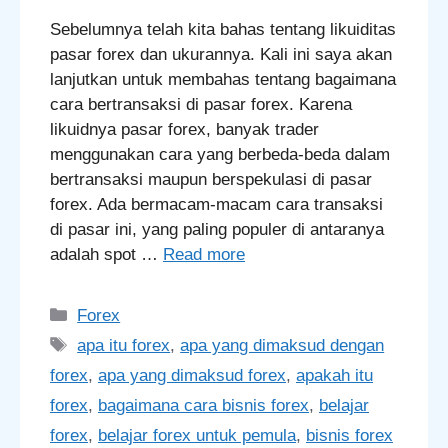
Sebelumnya telah kita bahas tentang likuiditas
pasar forex dan ukurannya. Kali ini saya akan
lanjutkan untuk membahas tentang bagaimana
cara bertransaksi di pasar forex. Karena
likuidnya pasar forex, banyak trader
menggunakan cara yang berbeda-beda dalam
bertransaksi maupun berspekulasi di pasar
forex. Ada bermacam-macam cara transaksi
di pasar ini, yang paling populer di antaranya
adalah spot …
Read more
Categories
Forex
Tags
apa itu forex
,
apa yang dimaksud dengan
forex
,
apa yang dimaksud forex
,
apakah itu
forex
,
bagaimana cara bisnis forex
,
belajar
forex
,
belajar forex untuk pemula
,
bisnis forex