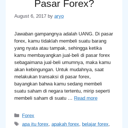
Pasar Forex?
August 6, 2017
by
aryo
Jawaban gampangnya adalah UANG. Di pasar
forex, kamu tidaklah membeli suatu barang
yang nyata atau tampak, sehingga ketika
kamu membayangkan jual-beli di pasar forex
sebagaimana jual-beli umumnya, maka kamu
akan kebingungan. Untuk mudahnya, saat
melakukan transaksi di pasar forex,
bayangkan bahwa kamu sedang membeli
suatu saham di negara tertentu, mirip seperti
membeli saham di suatu …
Read more
Categories
Forex
Tags
apa itu forex
,
apakah forex
,
belajar forex
,