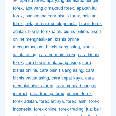
apa itu forex
,
apa yang dimaksud dengan
forex
,
apa yang dimaksud forex
,
apakah itu
forex
,
bagaimana cara bisnis forex
,
belajar
forex
,
belajar forex untuk pemula
,
bisnis forex
adalah
,
bisnis forex ialah
,
bisnis online
,
bisnis
online menghasilkan
,
bisnis online
menguntungkan
,
bisnis uang asing
,
bisnis
valuta asing
,
cara bermain forex
,
cara bisnis
forex
,
cara bisnis mata uang asing
,
cara
bisnis online
,
cara bisnis uang asing
,
cara
bisnis valuta asing
,
cara cepat kaya
,
cara
memulai bisnis forex
,
cara mencari uang di
internet
,
cara trading forex
,
definisi forex
,
forex adalah
,
forex artinya
,
forex ialah
,
forex
indonesia
,
forex online
,
forex trading
,
jual beli