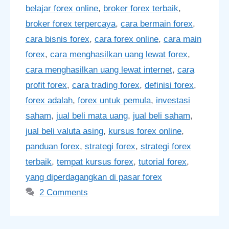
belajar forex online
,
broker forex terbaik
,
broker forex terpercaya
,
cara bermain forex
,
cara bisnis forex
,
cara forex online
,
cara main
forex
,
cara menghasilkan uang lewat forex
,
cara menghasilkan uang lewat internet
,
cara
profit forex
,
cara trading forex
,
definisi forex
,
forex adalah
,
forex untuk pemula
,
investasi
saham
,
jual beli mata uang
,
jual beli saham
,
jual beli valuta asing
,
kursus forex online
,
panduan forex
,
strategi forex
,
strategi forex
terbaik
,
tempat kursus forex
,
tutorial forex
,
yang diperdagangkan di pasar forex
2 Comments