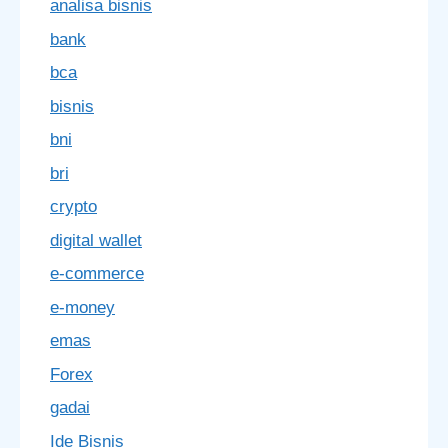
analisa bisnis
bank
bca
bisnis
bni
bri
crypto
digital wallet
e-commerce
e-money
emas
Forex
gadai
Ide Bisnis