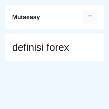
Skip
to
Mutaeasy
Menu
content
definisi forex