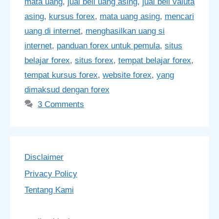
mata uang
,
jual beli uang asing
,
jual beli valuta
asing
,
kursus forex
,
mata uang asing
,
mencari
uang di internet
,
menghasilkan uang si
internet
,
panduan forex untuk pemula
,
situs
belajar forex
,
situs forex
,
tempat belajar forex
,
tempat kursus forex
,
website forex
,
yang
dimaksud dengan forex
3 Comments
Disclaimer
Privacy Policy
Tentang Kami