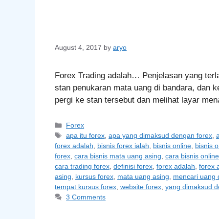
August 4, 2017
by
aryo
Forex Trading adalah… Penjelasan yang terl
stan penukaran mata uang di bandara, dan 
pergi ke stan tersebut dan melihat layar me
Categories
Forex
Tags
apa itu forex
,
apa yang dimaksud dengan forex
,
forex adalah
,
bisnis forex ialah
,
bisnis online
,
bisnis 
forex
,
cara bisnis mata uang asing
,
cara bisnis online
cara trading forex
,
definisi forex
,
forex adalah
,
forex 
asing
,
kursus forex
,
mata uang asing
,
mencari uang d
tempat kursus forex
,
website forex
,
yang dimaksud d
3 Comments