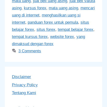
mata uang
,
jual beli uang asing
,
jual beli valuta
asing
,
kursus forex
,
mata uang asing
,
mencari
uang di internet
,
menghasilkan uang si
internet
,
panduan forex untuk pemula
,
situs
belajar forex
,
situs forex
,
tempat belajar forex
,
tempat kursus forex
,
website forex
,
yang
dimaksud dengan forex
3 Comments
Disclaimer
Privacy Policy
Tentang Kami