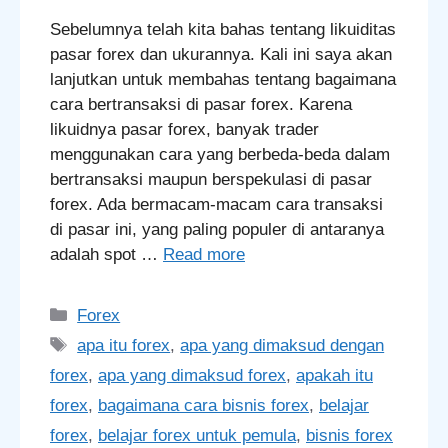
Sebelumnya telah kita bahas tentang likuiditas
pasar forex dan ukurannya. Kali ini saya akan
lanjutkan untuk membahas tentang bagaimana
cara bertransaksi di pasar forex. Karena
likuidnya pasar forex, banyak trader
menggunakan cara yang berbeda-beda dalam
bertransaksi maupun berspekulasi di pasar
forex. Ada bermacam-macam cara transaksi
di pasar ini, yang paling populer di antaranya
adalah spot …
Read more
Categories
Forex
Tags
apa itu forex
,
apa yang dimaksud dengan
forex
,
apa yang dimaksud forex
,
apakah itu
forex
,
bagaimana cara bisnis forex
,
belajar
forex
,
belajar forex untuk pemula
,
bisnis forex