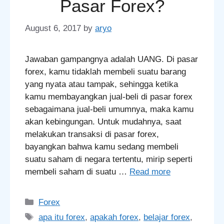
Pasar Forex?
August 6, 2017
by
aryo
Jawaban gampangnya adalah UANG. Di pasar
forex, kamu tidaklah membeli suatu barang
yang nyata atau tampak, sehingga ketika
kamu membayangkan jual-beli di pasar forex
sebagaimana jual-beli umumnya, maka kamu
akan kebingungan. Untuk mudahnya, saat
melakukan transaksi di pasar forex,
bayangkan bahwa kamu sedang membeli
suatu saham di negara tertentu, mirip seperti
membeli saham di suatu …
Read more
Categories
Forex
Tags
apa itu forex
,
apakah forex
,
belajar forex
,