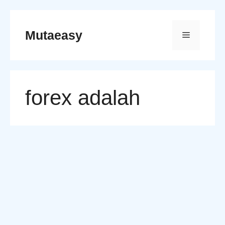
Skip
to
Mutaeasy
Menu
content
forex adalah