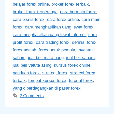
belajar forex online
,
broker forex terbaik
,
broker forex terpercaya
,
cara bermain forex
,
cara bisnis forex
,
cara forex online
,
cara main
forex
,
cara menghasilkan uang lewat forex
,
cara menghasilkan uang lewat internet
,
cara
profit forex
,
cara trading forex
,
definisi forex
,
forex adalah
,
forex untuk pemula
,
investasi
saham
,
jual beli mata uang
,
jual beli saham
,
jual beli valuta asing
,
kursus forex online
,
panduan forex
,
strategi forex
,
strategi forex
terbaik
,
tempat kursus forex
,
tutorial forex
,
yang diperdagangkan di pasar forex
2 Comments