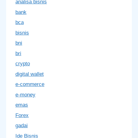
analisa bisnis
bank
bca
bisnis
bni
bri
crypto
digital wallet
e-commerce
e-money
emas
Forex
gadai
Ide Bisnis