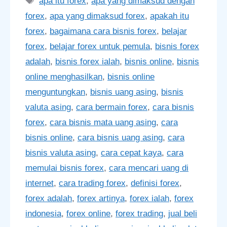
apa itu forex
,
apa yang dimaksud dengan
forex
,
apa yang dimaksud forex
,
apakah itu
forex
,
bagaimana cara bisnis forex
,
belajar
forex
,
belajar forex untuk pemula
,
bisnis forex
adalah
,
bisnis forex ialah
,
bisnis online
,
bisnis
online menghasilkan
,
bisnis online
menguntungkan
,
bisnis uang asing
,
bisnis
valuta asing
,
cara bermain forex
,
cara bisnis
forex
,
cara bisnis mata uang asing
,
cara
bisnis online
,
cara bisnis uang asing
,
cara
bisnis valuta asing
,
cara cepat kaya
,
cara
memulai bisnis forex
,
cara mencari uang di
internet
,
cara trading forex
,
definisi forex
,
forex adalah
,
forex artinya
,
forex ialah
,
forex
indonesia
,
forex online
,
forex trading
,
jual beli