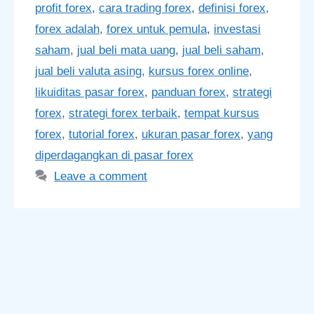
profit forex
,
cara trading forex
,
definisi forex
,
forex adalah
,
forex untuk pemula
,
investasi
saham
,
jual beli mata uang
,
jual beli saham
,
jual beli valuta asing
,
kursus forex online
,
likuiditas pasar forex
,
panduan forex
,
strategi
forex
,
strategi forex terbaik
,
tempat kursus
forex
,
tutorial forex
,
ukuran pasar forex
,
yang
diperdagangkan di pasar forex
Leave a comment