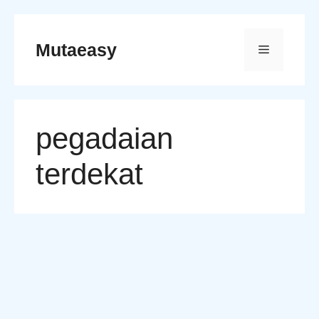
Skip
to
Mutaeasy
Menu
content
pegadaian
terdekat