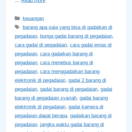
…
Read more
Categories
keuangan
Tags
barang apa saja yang bisa di gadaikan di
pegadaian
,
bunga gadai barang di pegadaian
,
cara gadai di pegadaian
,
cara gadai emas di
pegadaian
,
cara gadaikan barang di
pegadaian
,
cara menebus barang di
pegadaian
,
cara menggadaikan barang
elektronik di pegadaian
,
gadai 2 barang di
pegadaian
,
gadai barang di pegadaian
,
gadai
barang di pegadaian syariah
,
gadai barang
elektronik di pegadaian
,
gadai kamera di
pegadaian dapat berapa
,
gadaikan barang di
pegadaian
,
jangka waktu gadai barang di