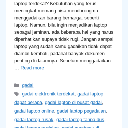
laptop terdekat? Kebutuhan yang terus
meningkat memang bisa mendorongmu
menggadaikan barang berharga, seperti
laptop. Namun, bila ingin menjadikan laptop
sebagai jaminan, ada beberapa hal yang harus
diperhatikan supaya tidak rugi. Jangan sampai
laptop yang sudah kamu gadaikan tidak dapat
diambil kembali, padahal banyak dokumen
penting di dalamnya. Sebelum menggadaikan
…
Read more
Categories
gadai
Tags
gadai elektronik terdekat
,
gadai laptop
dapat berapa
,
gadai laptop di pusat gadai
,
gadai laptop online
,
gadai laptop pegadaian
,
gadai laptop rusak
,
gadai laptop tanpa dus
,