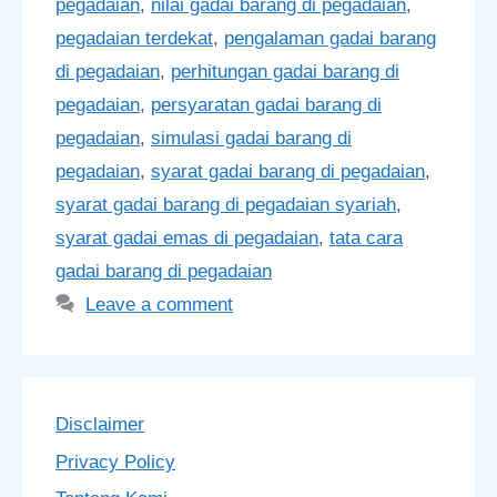
pegadaian
,
nilai gadai barang di pegadaian
,
pegadaian terdekat
,
pengalaman gadai barang
di pegadaian
,
perhitungan gadai barang di
pegadaian
,
persyaratan gadai barang di
pegadaian
,
simulasi gadai barang di
pegadaian
,
syarat gadai barang di pegadaian
,
syarat gadai barang di pegadaian syariah
,
syarat gadai emas di pegadaian
,
tata cara
gadai barang di pegadaian
Leave a comment
Disclaimer
Privacy Policy