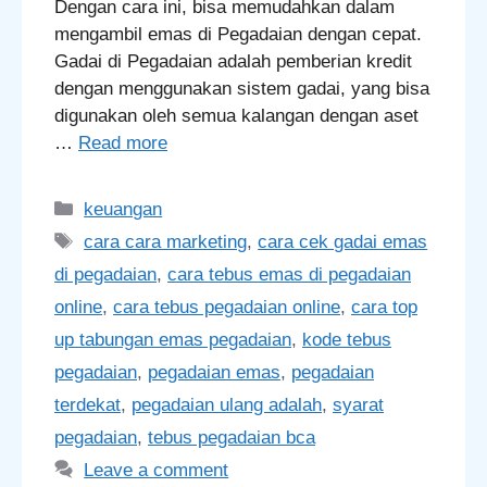
Dengan cara ini, bisa memudahkan dalam
mengambil emas di Pegadaian dengan cepat.
Gadai di Pegadaian adalah pemberian kredit
dengan menggunakan sistem gadai, yang bisa
digunakan oleh semua kalangan dengan aset
…
Read more
Categories
keuangan
Tags
cara cara marketing
,
cara cek gadai emas
di pegadaian
,
cara tebus emas di pegadaian
online
,
cara tebus pegadaian online
,
cara top
up tabungan emas pegadaian
,
kode tebus
pegadaian
,
pegadaian emas
,
pegadaian
terdekat
,
pegadaian ulang adalah
,
syarat
pegadaian
,
tebus pegadaian bca
Leave a comment