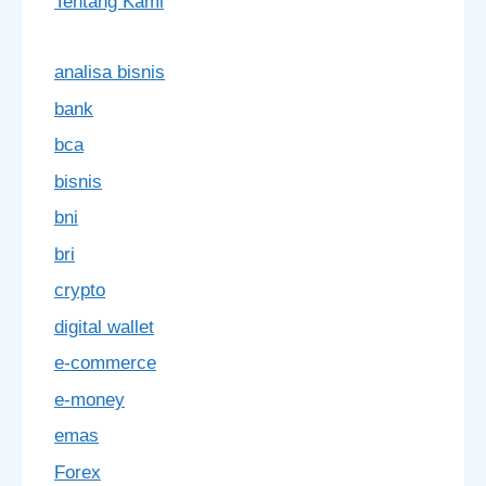
Tentang Kami
analisa bisnis
bank
bca
bisnis
bni
bri
crypto
digital wallet
e-commerce
e-money
emas
Forex