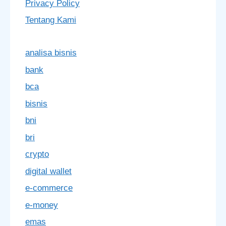
Privacy Policy
Tentang Kami
analisa bisnis
bank
bca
bisnis
bni
bri
crypto
digital wallet
e-commerce
e-money
emas