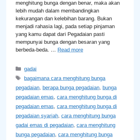
menghitung bunga dengan benar, maka akan
lebih mudah dalam membandingkan
kekurangan dan kelebihan barang. Bukan
menjadi rahasia lagi, pada setiap pinjaman
yang kamu dapat dari Pegadaian pasti
mempunyai bunga dengan besaran yang
berbeda-beda. …
Read more
Categories
gadai
Tags
bagaimana cara menghitung bunga
pegadaian
,
berapa bunga pegadaian
,
bunga
pegadaian emas
,
cara menghitung bunga di
pegadaian emas
,
cara menghitung bunga di
pegadaian syariah
,
cara menghitung bunga
gadai emas di pegadaian
,
cara menghitung
bunga pegadaian
,
cara menghitung bunga