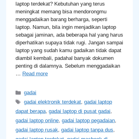
laptop terdekat? Kebutuhan yang terus
meningkat memang bisa mendorongmu
menggadaikan barang berharga, seperti
laptop. Namun, bila ingin menjadikan laptop
sebagai jaminan, ada beberapa hal yang harus
diperhatikan supaya tidak rugi. Jangan sampai
laptop yang sudah kamu gadaikan tidak dapat
diambil kembali, padahal banyak dokumen
penting di dalamnya. Sebelum menggadaikan
…
Read more
Categories
gadai
Tags
gadai elektronik terdekat
,
gadai laptop
dapat berapa
,
gadai laptop di pusat gadai
,
gadai laptop online
,
gadai laptop pegadaian
,
gadai laptop rusak
,
gadai laptop tanpa dus
,