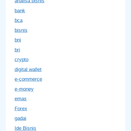
analisa bisnis
bank
bca
bisnis
bni
bri
crypto
digital wallet
e-commerce
e-money
emas
Forex
gadai
Ide Bisnis