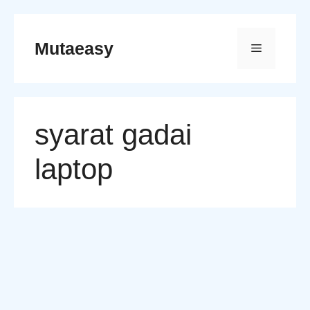
Skip
to
Mutaeasy
Menu
content
syarat gadai
laptop