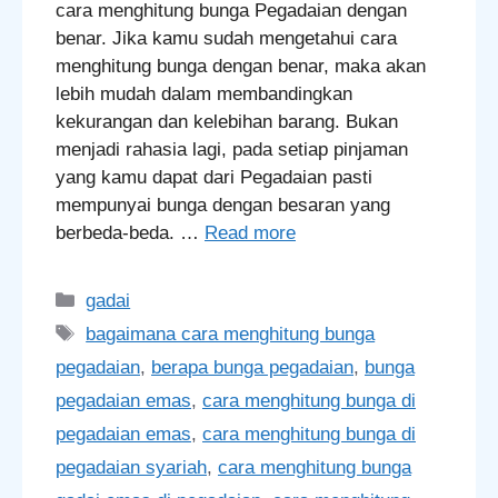
cara menghitung bunga Pegadaian dengan
benar. Jika kamu sudah mengetahui cara
menghitung bunga dengan benar, maka akan
lebih mudah dalam membandingkan
kekurangan dan kelebihan barang. Bukan
menjadi rahasia lagi, pada setiap pinjaman
yang kamu dapat dari Pegadaian pasti
mempunyai bunga dengan besaran yang
berbeda-beda. …
Read more
Categories
gadai
Tags
bagaimana cara menghitung bunga
pegadaian
,
berapa bunga pegadaian
,
bunga
pegadaian emas
,
cara menghitung bunga di
pegadaian emas
,
cara menghitung bunga di
pegadaian syariah
,
cara menghitung bunga