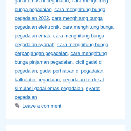
gadai emas di pegadaian
,
cara menghitung
bunga pegadaian
,
cara menghitung bunga
pegadaian 2022
,
cara menghitung bunga
pegadaian elektronik
,
cara menghitung bunga
pegadaian emas
,
cara menghitung bunga
pegadaian syariah
,
cara menghitung bunga
perpanjangan pegadaian
,
cara menghitung
bunga pinjaman pegadaian
,
cicil gadai di
pegadaian
,
gadai perhiasan di pegadaian
,
kalkulator pegadaian
,
pegadaian terdekat
,
simulasi gadai emas pegadaian
,
syarat
pegadaian
Leave a comment