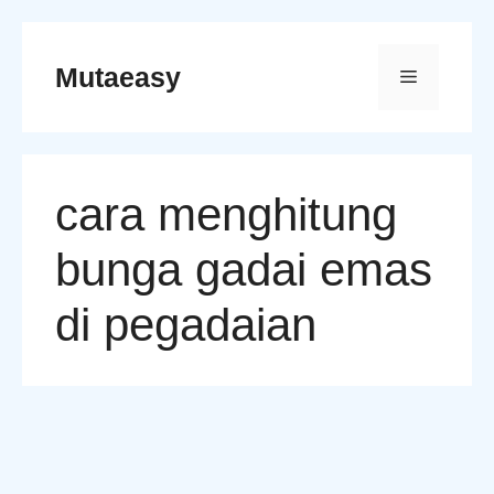
Skip
to
Mutaeasy
Menu
content
cara menghitung
bunga gadai emas
di pegadaian