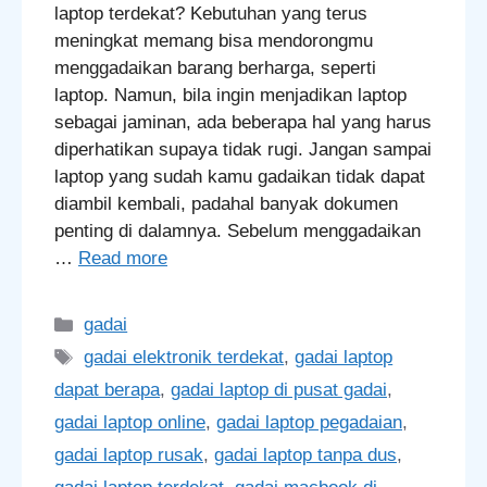
laptop terdekat? Kebutuhan yang terus
meningkat memang bisa mendorongmu
menggadaikan barang berharga, seperti
laptop. Namun, bila ingin menjadikan laptop
sebagai jaminan, ada beberapa hal yang harus
diperhatikan supaya tidak rugi. Jangan sampai
laptop yang sudah kamu gadaikan tidak dapat
diambil kembali, padahal banyak dokumen
penting di dalamnya. Sebelum menggadaikan
…
Read more
Categories
gadai
Tags
gadai elektronik terdekat
,
gadai laptop
dapat berapa
,
gadai laptop di pusat gadai
,
gadai laptop online
,
gadai laptop pegadaian
,
gadai laptop rusak
,
gadai laptop tanpa dus
,