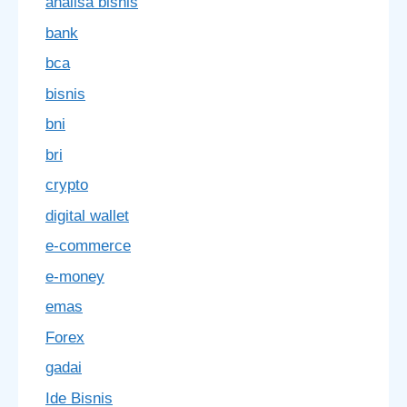
analisa bisnis
bank
bca
bisnis
bni
bri
crypto
digital wallet
e-commerce
e-money
emas
Forex
gadai
Ide Bisnis