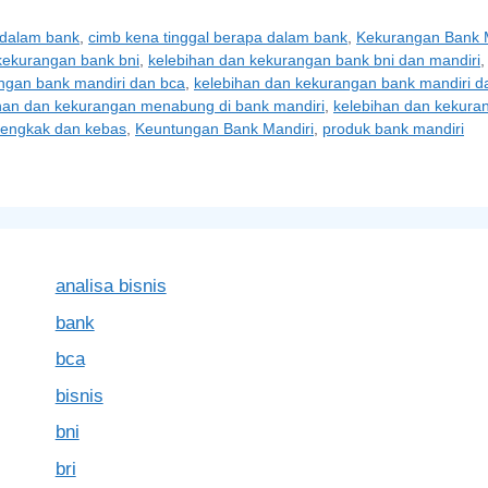
 dalam bank
,
cimb kena tinggal berapa dalam bank
,
Kekurangan Bank 
kekurangan bank bni
,
kelebihan dan kekurangan bank bni dan mandiri
ngan bank mandiri dan bca
,
kelebihan dan kekurangan bank mandiri da
han dan kekurangan menabung di bank mandiri
,
kelebihan dan kekura
bengkak dan kebas
,
Keuntungan Bank Mandiri
,
produk bank mandiri
analisa bisnis
bank
bca
bisnis
bni
bri