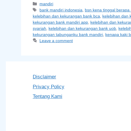
Categories
mandiri
Tags
bank mandiri indonesia
,
bsn kena tinggal berapa
kelebihan dan kekurangan bank bca
,
kelebihan dan 
kekurangan bank mandiri app
,
kelebihan dan kekura
syariah
,
kelebihan dan kekurangan bank uob
,
kelebi
kekurangan tabunganku bank mandiri
,
kenapa kaki 
Leave a comment
Disclaimer
Privacy Policy
Tentang Kami