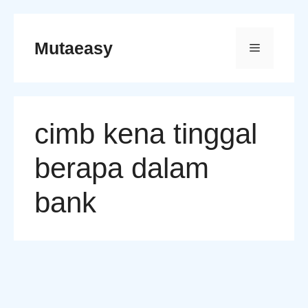
Skip
to
Mutaeasy
Menu
content
cimb kena tinggal
berapa dalam
bank