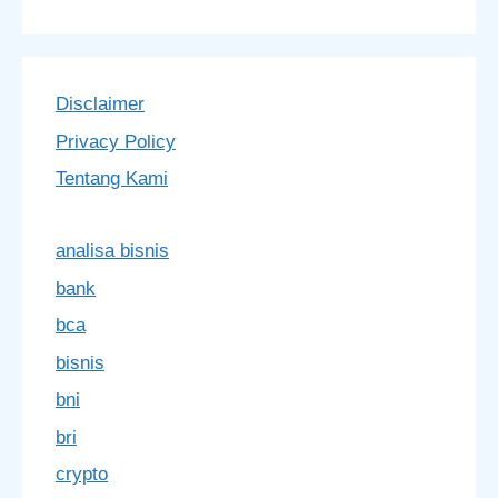
Disclaimer
Privacy Policy
Tentang Kami
analisa bisnis
bank
bca
bisnis
bni
bri
crypto