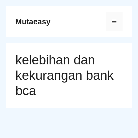
Skip
to
Mutaeasy
Menu
content
kelebihan dan
kekurangan bank
bca