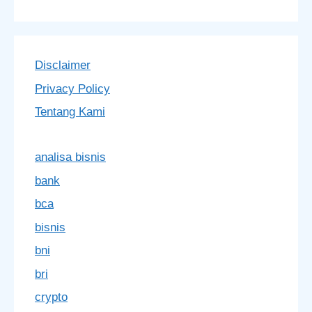
Disclaimer
Privacy Policy
Tentang Kami
analisa bisnis
bank
bca
bisnis
bni
bri
crypto