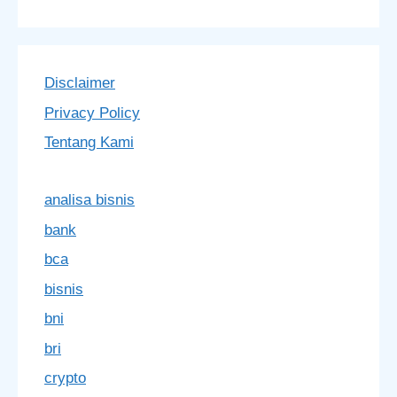
Disclaimer
Privacy Policy
Tentang Kami
analisa bisnis
bank
bca
bisnis
bni
bri
crypto