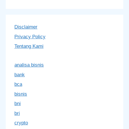
Disclaimer
Privacy Policy
Tentang Kami
analisa bisnis
bank
bca
bisnis
bni
bri
crypto