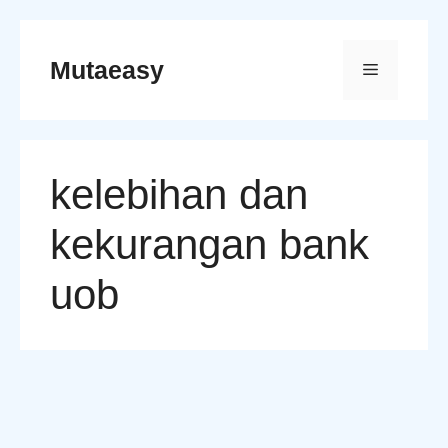
Skip
to
Mutaeasy
Menu
content
kelebihan dan
kekurangan bank
uob