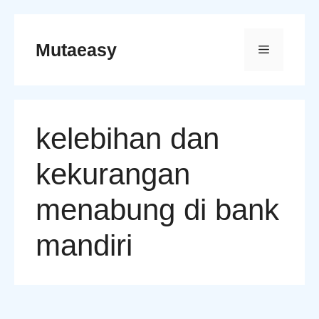
Skip
to
Mutaeasy
Menu
content
kelebihan dan
kekurangan
menabung di bank
mandiri