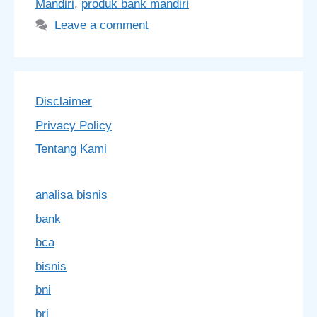
Mandiri
,
produk bank mandiri
Leave a comment
Disclaimer
Privacy Policy
Tentang Kami
analisa bisnis
bank
bca
bisnis
bni
bri