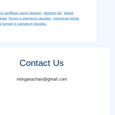
ra verifikasi ulang digisign
,
digisign ipb
,
digital
load
,
fungsi e signature akulaku
,
membuat tanda
a tangan e signature akulaku
Contact Us
morganazhari@gmail.com