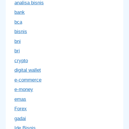
analisa bisnis
bank
bca
bisnis
bni
bri
crypto
digital wallet
e-commerce
e-money
emas
Forex
gadai
Ide Bisnis