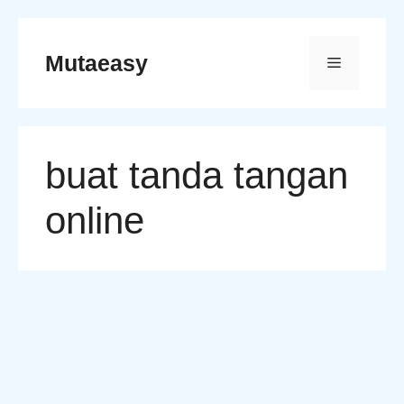
Skip
to
Mutaeasy
Menu
content
buat tanda tangan
online