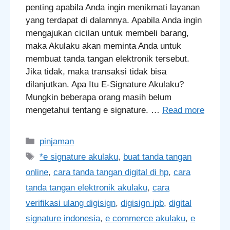
penting apabila Anda ingin menikmati layanan
yang terdapat di dalamnya. Apabila Anda ingin
mengajukan cicilan untuk membeli barang,
maka Akulaku akan meminta Anda untuk
membuat tanda tangan elektronik tersebut.
Jika tidak, maka transaksi tidak bisa
dilanjutkan. Apa Itu E-Signature Akulaku?
Mungkin beberapa orang masih belum
mengetahui tentang e signature. …
Read more
Categories
pinjaman
Tags
*e signature akulaku
,
buat tanda tangan
online
,
cara tanda tangan digital di hp
,
cara
tanda tangan elektronik akulaku
,
cara
verifikasi ulang digisign
,
digisign ipb
,
digital
signature indonesia
,
e commerce akulaku
,
e