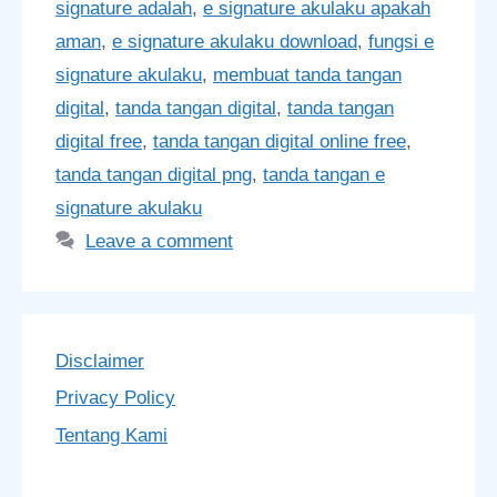
signature adalah
,
e signature akulaku apakah
aman
,
e signature akulaku download
,
fungsi e
signature akulaku
,
membuat tanda tangan
digital
,
tanda tangan digital
,
tanda tangan
digital free
,
tanda tangan digital online free
,
tanda tangan digital png
,
tanda tangan e
signature akulaku
Leave a comment
Disclaimer
Privacy Policy
Tentang Kami