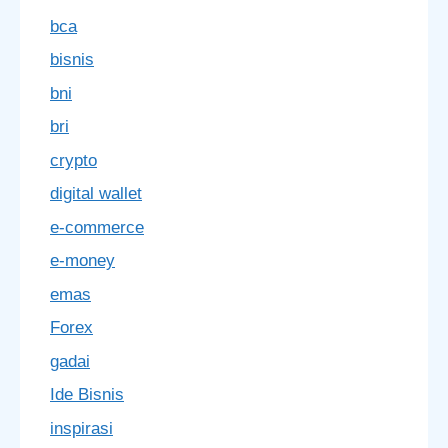
bca
bisnis
bni
bri
crypto
digital wallet
e-commerce
e-money
emas
Forex
gadai
Ide Bisnis
inspirasi