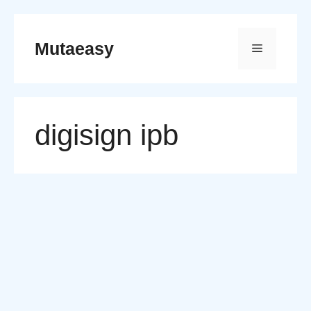
Skip
to
Mutaeasy
Menu
content
digisign ipb