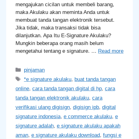
mengajukan cicilan untuk membeli barang,
maka Akulaku akan meminta Anda untuk
membuat tanda tangan elektronik tersebut.
Jika tidak, maka transaksi tidak bisa
dilanjutkan. Apa Itu E-Signature Akulaku?
Mungkin beberapa orang masih belum
mengetahui tentang e signature. …
Read more
Categories
pinjaman
Tags
*e signature akulaku
,
buat tanda tangan
online
,
cara tanda tangan digital di hp
,
cara
tanda tangan elektronik akulaku
,
cara
verifikasi ulang digisign
,
digisign ipb
,
digital
signature indonesia
,
e commerce akulaku
,
e
signature adalah
,
e signature akulaku apakah
aman
,
e signature akulaku download
,
fungsi e