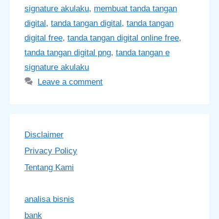
signature akulaku
,
membuat tanda tangan
digital
,
tanda tangan digital
,
tanda tangan
digital free
,
tanda tangan digital online free
,
tanda tangan digital png
,
tanda tangan e
signature akulaku
Leave a comment
Disclaimer
Privacy Policy
Tentang Kami
analisa bisnis
bank