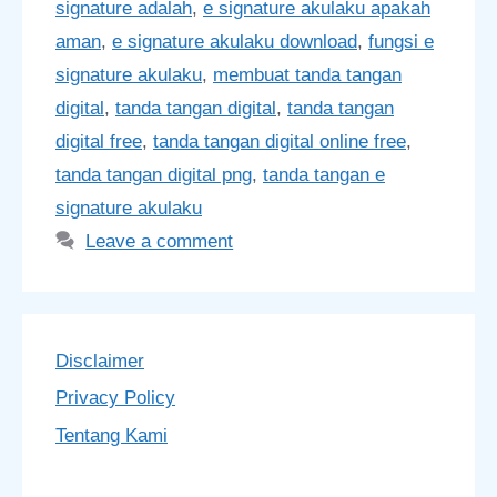
signature adalah
,
e signature akulaku apakah
aman
,
e signature akulaku download
,
fungsi e
signature akulaku
,
membuat tanda tangan
digital
,
tanda tangan digital
,
tanda tangan
digital free
,
tanda tangan digital online free
,
tanda tangan digital png
,
tanda tangan e
signature akulaku
Leave a comment
Disclaimer
Privacy Policy
Tentang Kami