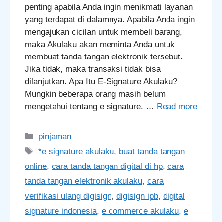
penting apabila Anda ingin menikmati layanan
yang terdapat di dalamnya. Apabila Anda ingin
mengajukan cicilan untuk membeli barang,
maka Akulaku akan meminta Anda untuk
membuat tanda tangan elektronik tersebut.
Jika tidak, maka transaksi tidak bisa
dilanjutkan. Apa Itu E-Signature Akulaku?
Mungkin beberapa orang masih belum
mengetahui tentang e signature. …
Read more
Categories
pinjaman
Tags
*e signature akulaku
,
buat tanda tangan
online
,
cara tanda tangan digital di hp
,
cara
tanda tangan elektronik akulaku
,
cara
verifikasi ulang digisign
,
digisign ipb
,
digital
signature indonesia
,
e commerce akulaku
,
e