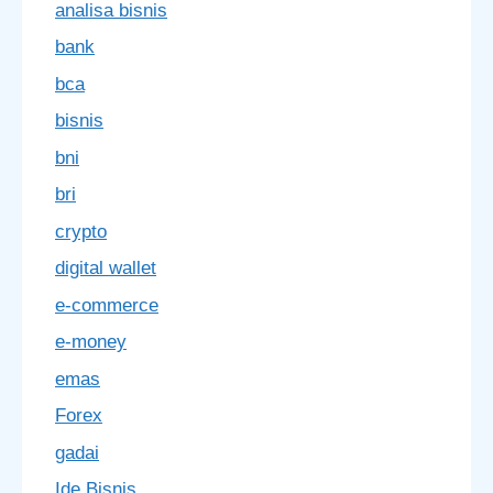
analisa bisnis
bank
bca
bisnis
bni
bri
crypto
digital wallet
e-commerce
e-money
emas
Forex
gadai
Ide Bisnis