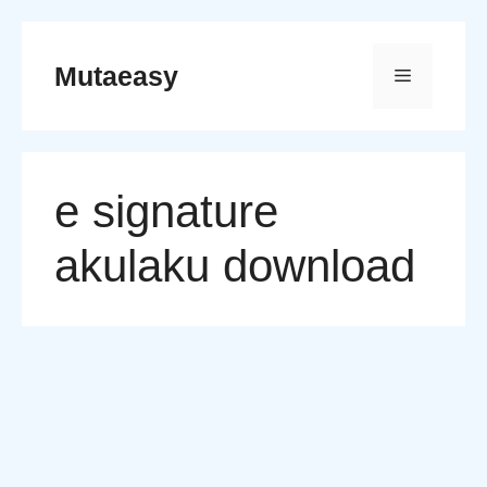
Skip
to
Mutaeasy
Menu
content
e signature
akulaku download