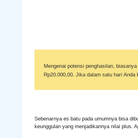
Mengenai potensi penghasilan, biasanya 
Rp20.000,00. Jika dalam satu hari Anda 
Sebenarnya es batu pada umumnya bisa dibua
keunggulan yang menjadikannya nilai plus. Ap