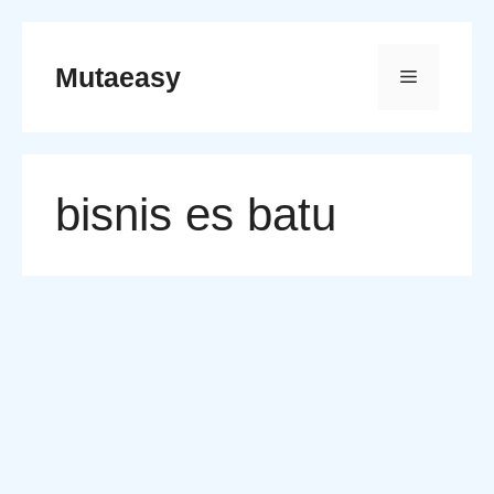
Skip
to
Mutaeasy
Menu
content
bisnis es batu