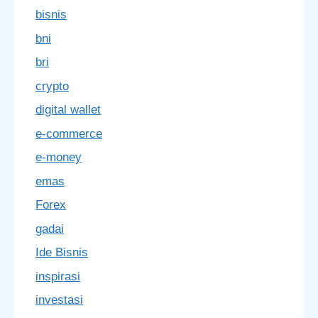
bisnis
bni
bri
crypto
digital wallet
e-commerce
e-money
emas
Forex
gadai
Ide Bisnis
inspirasi
investasi