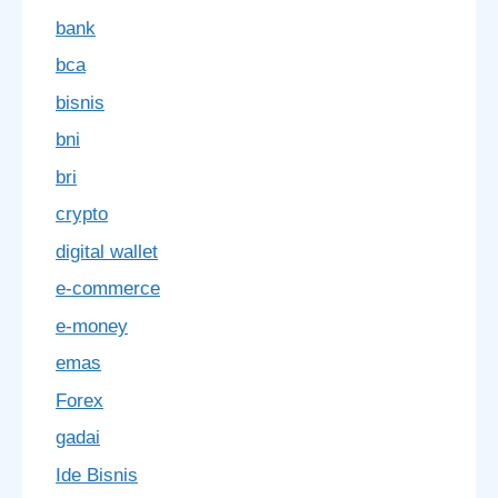
bank
bca
bisnis
bni
bri
crypto
digital wallet
e-commerce
e-money
emas
Forex
gadai
Ide Bisnis