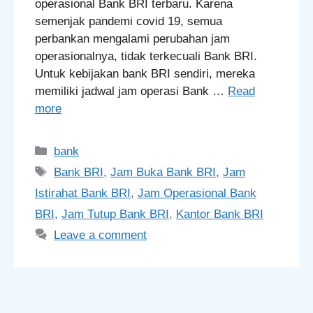
operasional Bank BRI terbaru. Karena
semenjak pandemi covid 19, semua
perbankan mengalami perubahan jam
operasionalnya, tidak terkecuali Bank BRI.
Untuk kebijakan bank BRI sendiri, mereka
memiliki jadwal jam operasi Bank …
Read
more
Categories
bank
Tags
Bank BRI
,
Jam Buka Bank BRI
,
Jam
Istirahat Bank BRI
,
Jam Operasional Bank
BRI
,
Jam Tutup Bank BRI
,
Kantor Bank BRI
Leave a comment