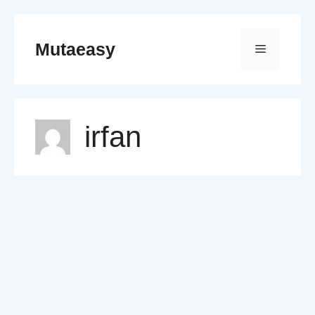
Skip
to
Mutaeasy
Menu
content
irfan