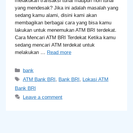
melakukan transaksi tunai maupun non tunai
yang mendesak? Jika ini adalah masalah yang
sedang kamu alami, disini kami akan
membagikan berbagai cara yang bisa kamu
lakukan untuk menemukan ATM BRI terdekat.
Cara Mencari ATM BRI Terdekat Ketika kamu
sedang mencari ATM terdekat untuk
melakukan …
Read more
Categories
bank
Tags
ATM Bank BRI
,
Bank BRI
,
Lokasi ATM
Bank BRI
Leave a comment