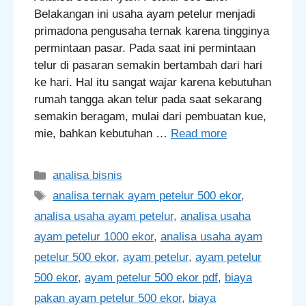
Belakangan ini usaha ayam petelur menjadi
primadona pengusaha ternak karena tingginya
permintaan pasar. Pada saat ini permintaan
telur di pasaran semakin bertambah dari hari
ke hari. Hal itu sangat wajar karena kebutuhan
rumah tangga akan telur pada saat sekarang
semakin beragam, mulai dari pembuatan kue,
mie, bahkan kebutuhan …
Read more
Categories
analisa bisnis
Tags
analisa ternak ayam petelur 500 ekor
,
analisa usaha ayam petelur
,
analisa usaha
ayam petelur 1000 ekor
,
analisa usaha ayam
petelur 500 ekor
,
ayam petelur
,
ayam petelur
500 ekor
,
ayam petelur 500 ekor pdf
,
biaya
pakan ayam petelur 500 ekor
,
biaya