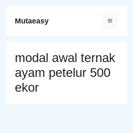
Skip
to
Mutaeasy
Menu
content
modal awal ternak
ayam petelur 500
ekor