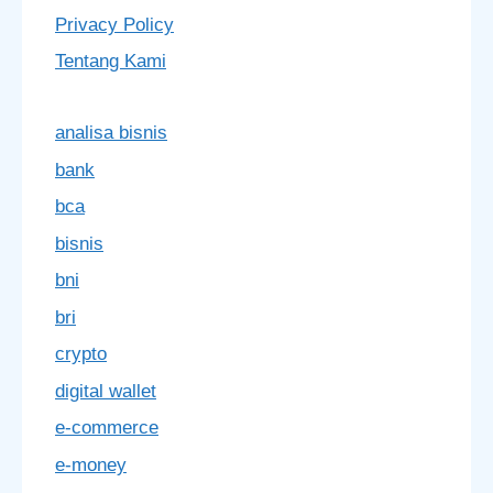
Privacy Policy
Tentang Kami
analisa bisnis
bank
bca
bisnis
bni
bri
crypto
digital wallet
e-commerce
e-money