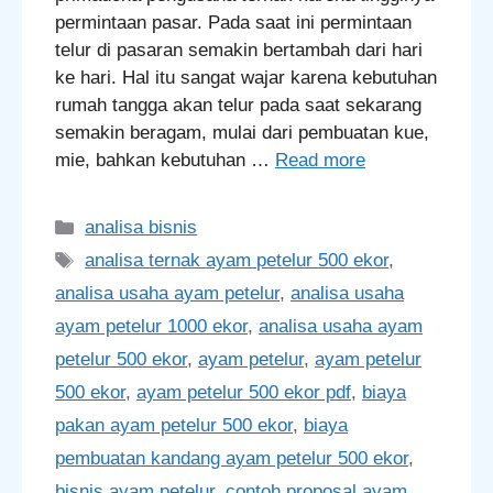
permintaan pasar. Pada saat ini permintaan
telur di pasaran semakin bertambah dari hari
ke hari. Hal itu sangat wajar karena kebutuhan
rumah tangga akan telur pada saat sekarang
semakin beragam, mulai dari pembuatan kue,
mie, bahkan kebutuhan …
Read more
Categories
analisa bisnis
Tags
analisa ternak ayam petelur 500 ekor
,
analisa usaha ayam petelur
,
analisa usaha
ayam petelur 1000 ekor
,
analisa usaha ayam
petelur 500 ekor
,
ayam petelur
,
ayam petelur
500 ekor
,
ayam petelur 500 ekor pdf
,
biaya
pakan ayam petelur 500 ekor
,
biaya
pembuatan kandang ayam petelur 500 ekor
,
bisnis ayam petelur
,
contoh proposal ayam