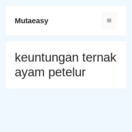
Skip
to
Mutaeasy
Menu
content
keuntungan ternak
ayam petelur