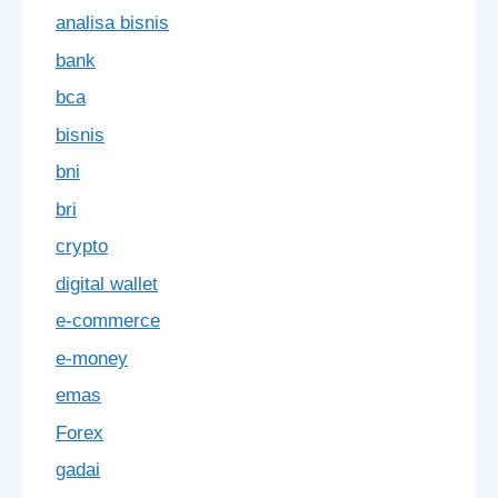
analisa bisnis
bank
bca
bisnis
bni
bri
crypto
digital wallet
e-commerce
e-money
emas
Forex
gadai