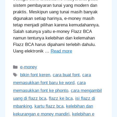
sistem pembayaran tunai yang modern dan
praktis. Meskipun uang tunai masih banyak
digunakan setiap harinya, e-money masih
tetap menjadi pilihan karena kemudahannya.
Salah satunya yaitu e-money Flazz BCA
namun tentunya kelebihan dan kelemahan
Flazz BCA harus dipahami terlebih dahulu.
Uang elektronik …
Read more
Categories
e-money
Tags
bikin font keren
,
cara buat font
,
cara
memasukkan font baru ke word
,
cara
memasukkan font ke phonto
,
cara mengambil
uang di flazz bca
,
flazz ke bca
,
isi flazz di
mbanking
,
kartu flazz bca
,
kelebihan dan
kekurangan e money mandiri
,
kelebihan e