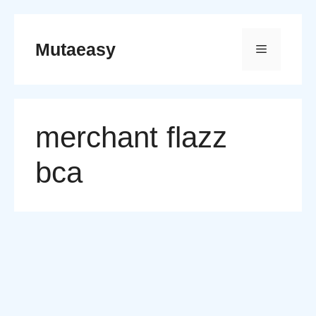
Skip
to
Mutaeasy
Menu
content
merchant flazz
bca