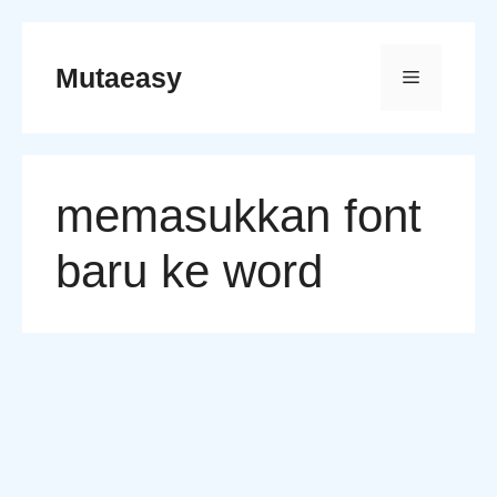
Skip
to
Mutaeasy
Menu
content
memasukkan font
baru ke word