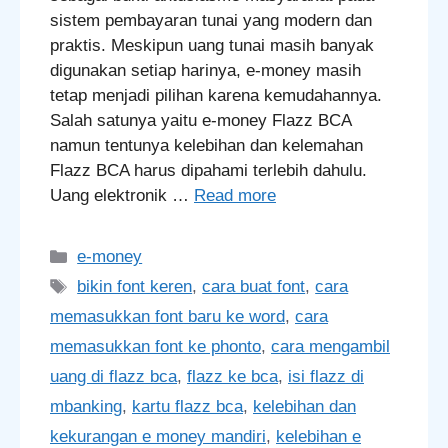
sistem pembayaran tunai yang modern dan
praktis. Meskipun uang tunai masih banyak
digunakan setiap harinya, e-money masih
tetap menjadi pilihan karena kemudahannya.
Salah satunya yaitu e-money Flazz BCA
namun tentunya kelebihan dan kelemahan
Flazz BCA harus dipahami terlebih dahulu.
Uang elektronik …
Read more
Categories
e-money
Tags
bikin font keren
,
cara buat font
,
cara
memasukkan font baru ke word
,
cara
memasukkan font ke phonto
,
cara mengambil
uang di flazz bca
,
flazz ke bca
,
isi flazz di
mbanking
,
kartu flazz bca
,
kelebihan dan
kekurangan e money mandiri
,
kelebihan e