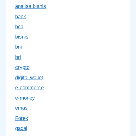
analisa bisnis
bank
bca
bisnis
bni
bri
crypto
digital wallet
e-commerce
e-money
emas
Forex
gadai