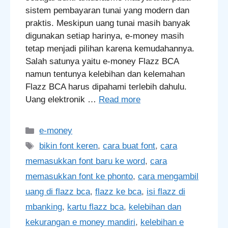
sistem pembayaran tunai yang modern dan
praktis. Meskipun uang tunai masih banyak
digunakan setiap harinya, e-money masih
tetap menjadi pilihan karena kemudahannya.
Salah satunya yaitu e-money Flazz BCA
namun tentunya kelebihan dan kelemahan
Flazz BCA harus dipahami terlebih dahulu.
Uang elektronik …
Read more
Categories
e-money
Tags
bikin font keren
,
cara buat font
,
cara
memasukkan font baru ke word
,
cara
memasukkan font ke phonto
,
cara mengambil
uang di flazz bca
,
flazz ke bca
,
isi flazz di
mbanking
,
kartu flazz bca
,
kelebihan dan
kekurangan e money mandiri
,
kelebihan e