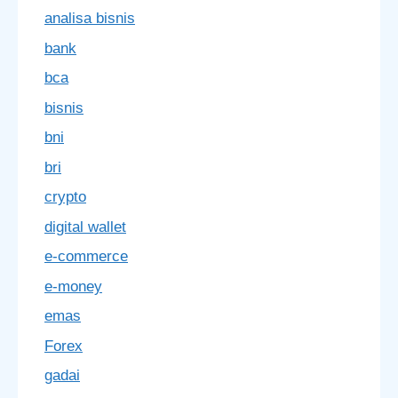
analisa bisnis
bank
bca
bisnis
bni
bri
crypto
digital wallet
e-commerce
e-money
emas
Forex
gadai