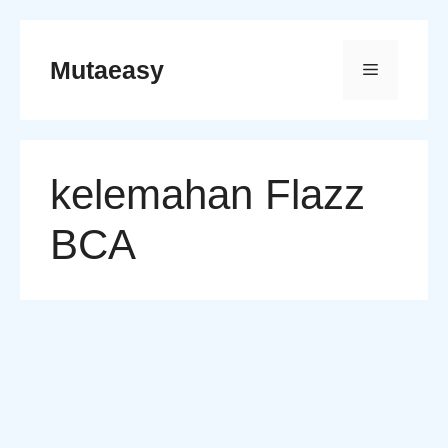
Skip
to
Mutaeasy
Menu
content
kelemahan Flazz
BCA