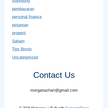
marketing
pembayaran
personal finance
pinjaman
properti
Saham
Tips Bisnis
Uncategorized
Contact Us
morganazhari@gmail.com
© 2026 Mutaeasy
• Built with
GeneratePress