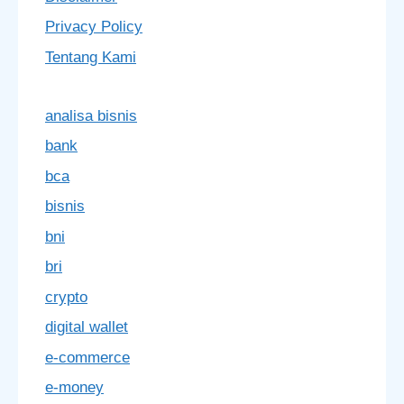
Privacy Policy
Tentang Kami
analisa bisnis
bank
bca
bisnis
bni
bri
crypto
digital wallet
e-commerce
e-money