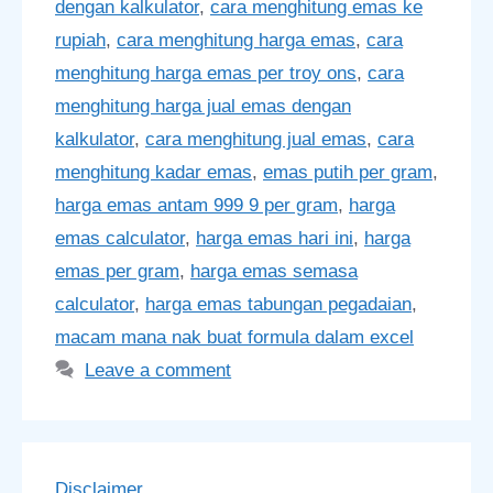
dengan kalkulator
,
cara menghitung emas ke
rupiah
,
cara menghitung harga emas
,
cara
menghitung harga emas per troy ons
,
cara
menghitung harga jual emas dengan
kalkulator
,
cara menghitung jual emas
,
cara
menghitung kadar emas
,
emas putih per gram
,
harga emas antam 999 9 per gram
,
harga
emas calculator
,
harga emas hari ini
,
harga
emas per gram
,
harga emas semasa
calculator
,
harga emas tabungan pegadaian
,
macam mana nak buat formula dalam excel
Leave a comment
Disclaimer