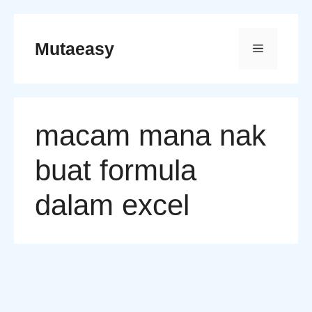
Skip
to
Mutaeasy
Menu
content
macam mana nak
buat formula
dalam excel