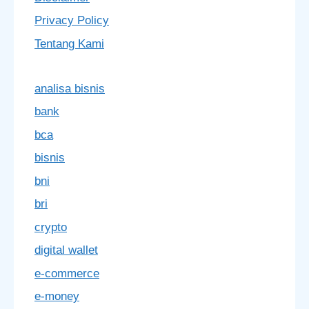
Privacy Policy
Tentang Kami
analisa bisnis
bank
bca
bisnis
bni
bri
crypto
digital wallet
e-commerce
e-money