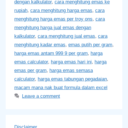
dengan kalkulator
,
cara menghitung emas ke
rupiah
,
cara menghitung harga emas
,
cara
menghitung harga emas per troy ons
,
cara
menghitung harga jual emas dengan
kalkulator
,
cara menghitung jual emas
,
cara
menghitung kadar emas
,
emas putih per gram
,
harga emas antam 999 9 per gram
,
harga
emas calculator
,
harga emas hari ini
,
harga
emas per gram
,
harga emas semasa
calculator
,
harga emas tabungan pegadaian
,
macam mana nak buat formula dalam excel
Leave a comment
Disclaimer