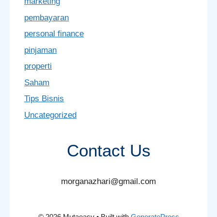
marketing
pembayaran
personal finance
pinjaman
properti
Saham
Tips Bisnis
Uncategorized
Contact Us
morganazhari@gmail.com
© 2026 Mutaeasy
• Built with
GeneratePress