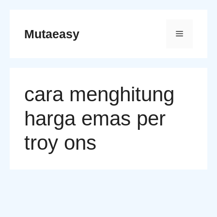
Skip
to
Mutaeasy
Menu
content
cara menghitung
harga emas per
troy ons