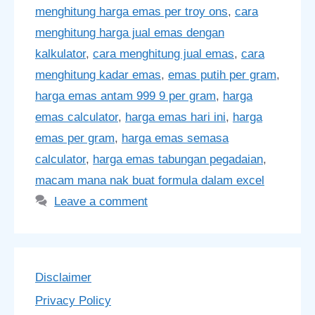
menghitung harga emas per troy ons
,
cara
menghitung harga jual emas dengan
kalkulator
,
cara menghitung jual emas
,
cara
menghitung kadar emas
,
emas putih per gram
,
harga emas antam 999 9 per gram
,
harga
emas calculator
,
harga emas hari ini
,
harga
emas per gram
,
harga emas semasa
calculator
,
harga emas tabungan pegadaian
,
macam mana nak buat formula dalam excel
Leave a comment
Disclaimer
Privacy Policy