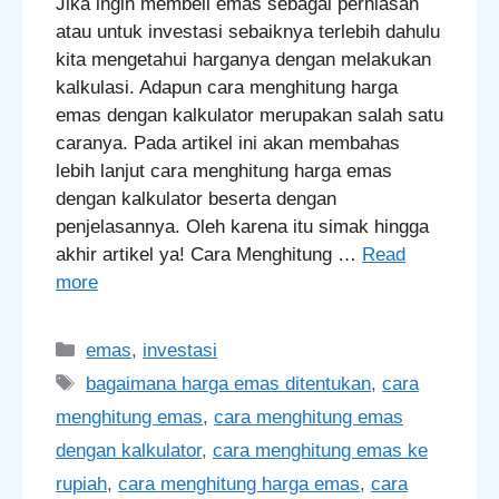
Jika ingin membeli emas sebagai perhiasan
atau untuk investasi sebaiknya terlebih dahulu
kita mengetahui harganya dengan melakukan
kalkulasi. Adapun cara menghitung harga
emas dengan kalkulator merupakan salah satu
caranya. Pada artikel ini akan membahas
lebih lanjut cara menghitung harga emas
dengan kalkulator beserta dengan
penjelasannya. Oleh karena itu simak hingga
akhir artikel ya! Cara Menghitung …
Read
more
Categories
emas
,
investasi
Tags
bagaimana harga emas ditentukan
,
cara
menghitung emas
,
cara menghitung emas
dengan kalkulator
,
cara menghitung emas ke
rupiah
,
cara menghitung harga emas
,
cara