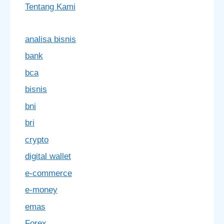
Tentang Kami
analisa bisnis
bank
bca
bisnis
bni
bri
crypto
digital wallet
e-commerce
e-money
emas
Forex