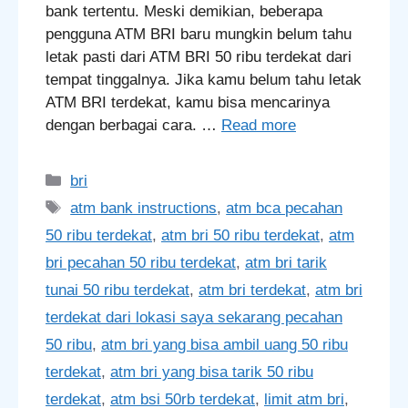
bank tertentu. Meski demikian, beberapa
pengguna ATM BRI baru mungkin belum tahu
letak pasti dari ATM BRI 50 ribu terdekat dari
tempat tinggalnya. Jika kamu belum tahu letak
ATM BRI terdekat, kamu bisa mencarinya
dengan berbagai cara. …
Read more
Categories
bri
Tags
atm bank instructions
,
atm bca pecahan
50 ribu terdekat
,
atm bri 50 ribu terdekat
,
atm
bri pecahan 50 ribu terdekat
,
atm bri tarik
tunai 50 ribu terdekat
,
atm bri terdekat
,
atm bri
terdekat dari lokasi saya sekarang pecahan
50 ribu
,
atm bri yang bisa ambil uang 50 ribu
terdekat
,
atm bri yang bisa tarik 50 ribu
terdekat
,
atm bsi 50rb terdekat
,
limit atm bri
,