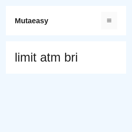
Skip
to
Mutaeasy
Menu
content
limit atm bri