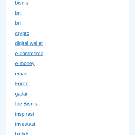
bisnis
bni
bri
crypto
digital wallet
e-commerce
e-money
emas
Forex
gadai
Ide Bisnis
inspirasi
investasi
istilah