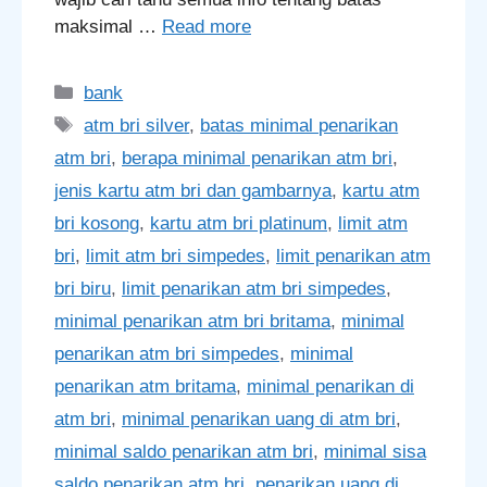
maksimal …
Read more
Categories
bank
Tags
atm bri silver
,
batas minimal penarikan
atm bri
,
berapa minimal penarikan atm bri
,
jenis kartu atm bri dan gambarnya
,
kartu atm
bri kosong
,
kartu atm bri platinum
,
limit atm
bri
,
limit atm bri simpedes
,
limit penarikan atm
bri biru
,
limit penarikan atm bri simpedes
,
minimal penarikan atm bri britama
,
minimal
penarikan atm bri simpedes
,
minimal
penarikan atm britama
,
minimal penarikan di
atm bri
,
minimal penarikan uang di atm bri
,
minimal saldo penarikan atm bri
,
minimal sisa
saldo penarikan atm bri
,
penarikan uang di