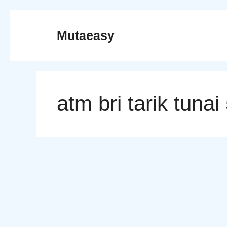
Skip
to
Mutaeasy
content
atm bri tarik tunai