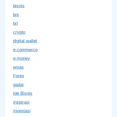
bisnis
bni
bri
crypto
digital wallet
e-commerce
e-money
emas
Forex
gadai
Ide Bisnis
inspirasi
investasi