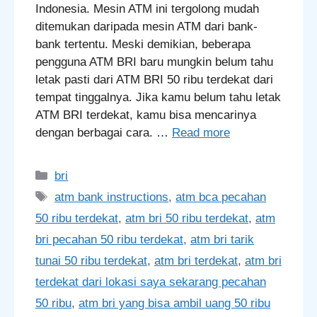
Indonesia. Mesin ATM ini tergolong mudah
ditemukan daripada mesin ATM dari bank-
bank tertentu. Meski demikian, beberapa
pengguna ATM BRI baru mungkin belum tahu
letak pasti dari ATM BRI 50 ribu terdekat dari
tempat tinggalnya. Jika kamu belum tahu letak
ATM BRI terdekat, kamu bisa mencarinya
dengan berbagai cara. …
Read more
Categories
bri
Tags
atm bank instructions
,
atm bca pecahan
50 ribu terdekat
,
atm bri 50 ribu terdekat
,
atm
bri pecahan 50 ribu terdekat
,
atm bri tarik
tunai 50 ribu terdekat
,
atm bri terdekat
,
atm bri
terdekat dari lokasi saya sekarang pecahan
50 ribu
,
atm bri yang bisa ambil uang 50 ribu