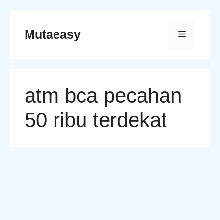
Skip
to
Mutaeasy
Menu
content
atm bca pecahan
50 ribu terdekat