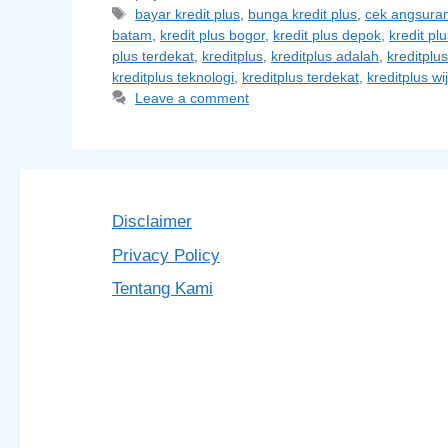
Tags
bayar kredit plus
,
bunga kredit plus
,
cek angsuran
batam
,
kredit plus bogor
,
kredit plus depok
,
kredit pl
plus terdekat
,
kreditplus
,
kreditplus adalah
,
kreditplu
kreditplus teknologi
,
kreditplus terdekat
,
kreditplus wi
Leave a comment
Disclaimer
Privacy Policy
Tentang Kami