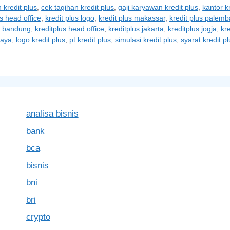
 kredit plus
,
cek tagihan kredit plus
,
gaji karyawan kredit plus
,
kantor k
us head office
,
kredit plus logo
,
kredit plus makassar
,
kredit plus palem
s bandung
,
kreditplus head office
,
kreditplus jakarta
,
kreditplus jogja
,
kre
jaya
,
logo kredit plus
,
pt kredit plus
,
simulasi kredit plus
,
syarat kredit pl
analisa bisnis
bank
bca
bisnis
bni
bri
crypto