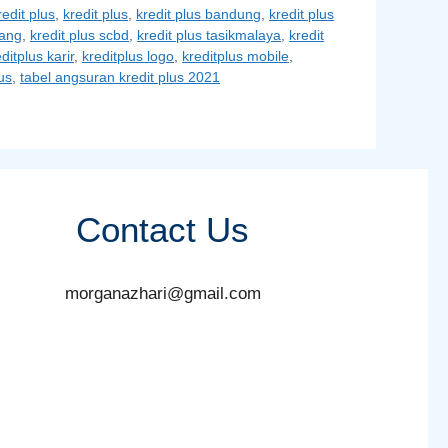
redit plus
,
kredit plus
,
kredit plus bandung
,
kredit plus
bang
,
kredit plus scbd
,
kredit plus tasikmalaya
,
kredit
ditplus karir
,
kreditplus logo
,
kreditplus mobile
,
us
,
tabel angsuran kredit plus 2021
Contact Us
morganazhari@gmail.com