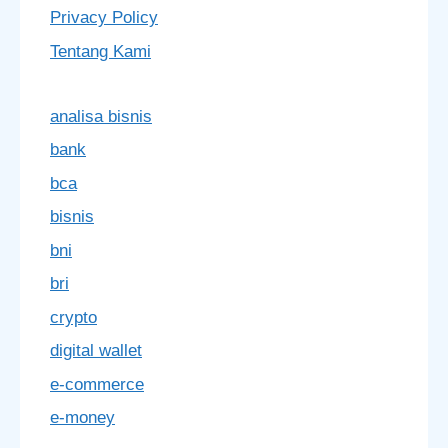
Privacy Policy
Tentang Kami
analisa bisnis
bank
bca
bisnis
bni
bri
crypto
digital wallet
e-commerce
e-money