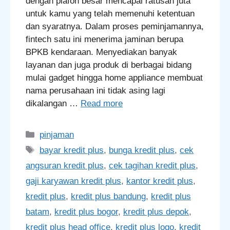
dengan plafon besar mencapai ratusan juta
untuk kamu yang telah memenuhi ketentuan
dan syaratnya. Dalam proses peminjamannya,
fintech satu ini menerima jaminan berupa
BPKB kendaraan. Menyediakan banyak
layanan dan juga produk di berbagai bidang
mulai gadget hingga home appliance membuat
nama perusahaan ini tidak asing lagi
dikalangan …
Read more
Categories
pinjaman
Tags
bayar kredit plus
,
bunga kredit plus
,
cek
angsuran kredit plus
,
cek tagihan kredit plus
,
gaji karyawan kredit plus
,
kantor kredit plus
,
kredit plus
,
kredit plus bandung
,
kredit plus
batam
,
kredit plus bogor
,
kredit plus depok
,
kredit plus head office
,
kredit plus logo
,
kredit