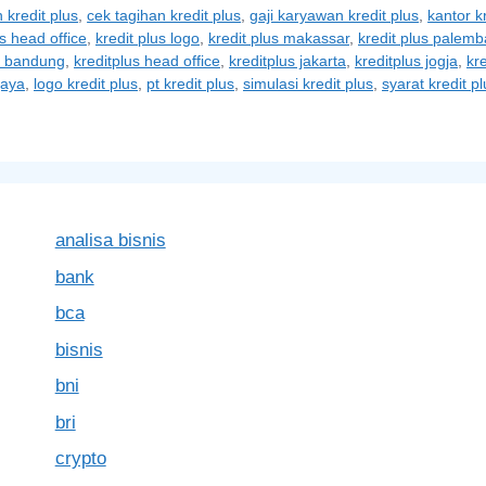
 kredit plus
,
cek tagihan kredit plus
,
gaji karyawan kredit plus
,
kantor k
us head office
,
kredit plus logo
,
kredit plus makassar
,
kredit plus palem
s bandung
,
kreditplus head office
,
kreditplus jakarta
,
kreditplus jogja
,
kre
jaya
,
logo kredit plus
,
pt kredit plus
,
simulasi kredit plus
,
syarat kredit pl
analisa bisnis
bank
bca
bisnis
bni
bri
crypto