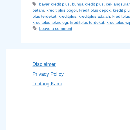
Tags
bayar kredit plus
,
bunga kredit plus
,
cek angsuran
batam
,
kredit plus bogor
,
kredit plus depok
,
kredit pl
plus terdekat
,
kreditplus
,
kreditplus adalah
,
kreditplu
kreditplus teknologi
,
kreditplus terdekat
,
kreditplus wi
Leave a comment
Disclaimer
Privacy Policy
Tentang Kami