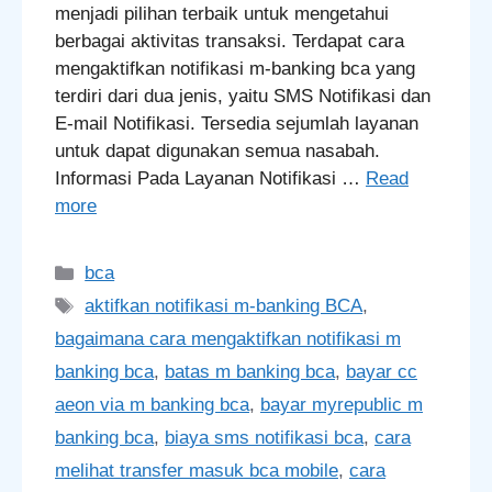
menjadi pilihan terbaik untuk mengetahui
berbagai aktivitas transaksi. Terdapat cara
mengaktifkan notifikasi m-banking bca yang
terdiri dari dua jenis, yaitu SMS Notifikasi dan
E-mail Notifikasi. Tersedia sejumlah layanan
untuk dapat digunakan semua nasabah.
Informasi Pada Layanan Notifikasi …
Read
more
Categories
bca
Tags
aktifkan notifikasi m-banking BCA
,
bagaimana cara mengaktifkan notifikasi m
banking bca
,
batas m banking bca
,
bayar cc
aeon via m banking bca
,
bayar myrepublic m
banking bca
,
biaya sms notifikasi bca
,
cara
melihat transfer masuk bca mobile
,
cara