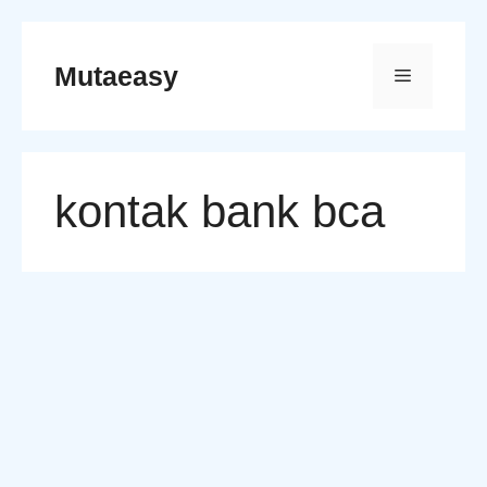
Skip
to
Mutaeasy
Menu
content
kontak bank bca