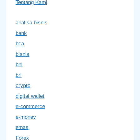
Tentang Kami
analisa bisnis
bank
bca
bisnis
bni
bri
crypto
digital wallet
e-commerce
e-money
emas
Forex