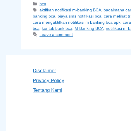
Categories
bca
Tags
aktifkan notifikasi m-banking BCA
,
bagaimana cara
banking bca
,
biaya sms notifikasi bca
,
cara melihat t
cara mengaktifkan notifikasi m banking bca apk
,
cara
bca
,
kontak bank bca
,
M Banking BCA
,
notifikasi m-
Leave a comment
Disclaimer
Privacy Policy
Tentang Kami