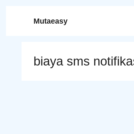
Skip
to
Mutaeasy
content
biaya sms notifika