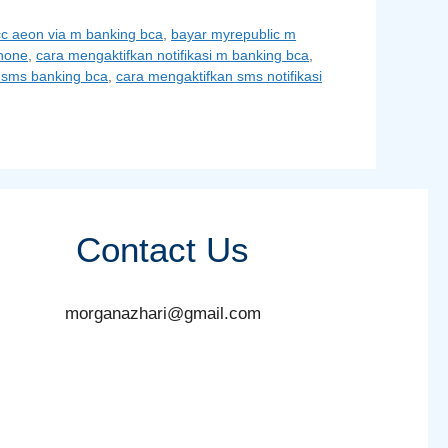
cc aeon via m banking bca
,
bayar myrepublic m
phone
,
cara mengaktifkan notifikasi m banking bca
,
 sms banking bca
,
cara mengaktifkan sms notifikasi
Contact Us
morganazhari@gmail.com