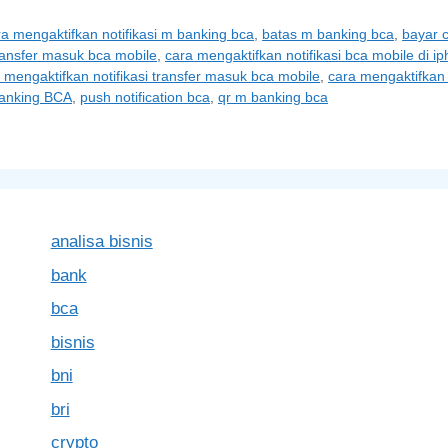
 mengaktifkan notifikasi m banking bca
,
batas m banking bca
,
bayar 
ransfer masuk bca mobile
,
cara mengaktifkan notifikasi bca mobile di i
 mengaktifkan notifikasi transfer masuk bca mobile
,
cara mengaktifkan
banking BCA
,
push notification bca
,
qr m banking bca
analisa bisnis
bank
bca
bisnis
bni
bri
crypto