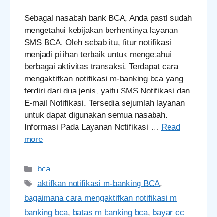
Sebagai nasabah bank BCA, Anda pasti sudah
mengetahui kebijakan berhentinya layanan
SMS BCA. Oleh sebab itu, fitur notifikasi
menjadi pilihan terbaik untuk mengetahui
berbagai aktivitas transaksi. Terdapat cara
mengaktifkan notifikasi m-banking bca yang
terdiri dari dua jenis, yaitu SMS Notifikasi dan
E-mail Notifikasi. Tersedia sejumlah layanan
untuk dapat digunakan semua nasabah.
Informasi Pada Layanan Notifikasi …
Read
more
Categories
bca
Tags
aktifkan notifikasi m-banking BCA
,
bagaimana cara mengaktifkan notifikasi m
banking bca
,
batas m banking bca
,
bayar cc