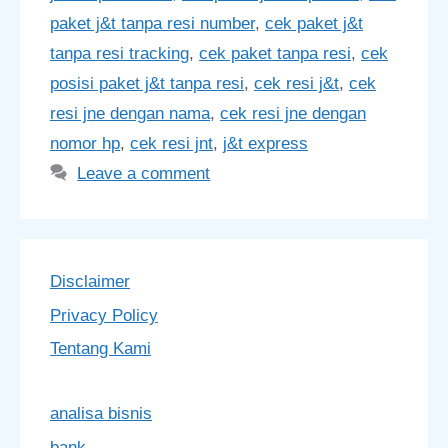
paket j&t tanpa resi number
,
cek paket j&t
tanpa resi tracking
,
cek paket tanpa resi
,
cek
posisi paket j&t tanpa resi
,
cek resi j&t
,
cek
resi jne dengan nama
,
cek resi jne dengan
nomor hp
,
cek resi jnt
,
j&t express
Leave a comment
Disclaimer
Privacy Policy
Tentang Kami
analisa bisnis
bank