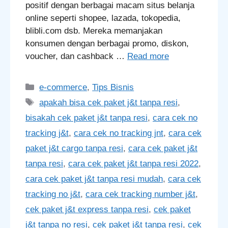
positif dengan berbagai macam situs belanja
online seperti shopee, lazada, tokopedia,
blibli.com dsb. Mereka memanjakan
konsumen dengan berbagai promo, diskon,
voucher, dan cashback …
Read more
Categories
e-commerce
,
Tips Bisnis
Tags
apakah bisa cek paket j&t tanpa resi
,
bisakah cek paket j&t tanpa resi
,
cara cek no
tracking j&t
,
cara cek no tracking jnt
,
cara cek
paket j&t cargo tanpa resi
,
cara cek paket j&t
tanpa resi
,
cara cek paket j&t tanpa resi 2022
,
cara cek paket j&t tanpa resi mudah
,
cara cek
tracking no j&t
,
cara cek tracking number j&t
,
cek paket j&t express tanpa resi
,
cek paket
j&t tanpa no resi
,
cek paket j&t tanpa resi
,
cek