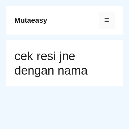
Skip
to
Mutaeasy
Menu
content
cek resi jne
dengan nama