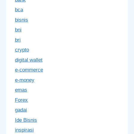
bca
bisnis
bni
bri
crypto
digital wallet
e-commerce
e-money
emas
Forex
gadai
Ide Bisnis
inspirasi