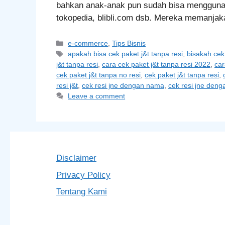
bahkan anak-anak pun sudah bisa menggunakan
tokopedia, blibli.com dsb. Mereka memanja
Categories
e-commerce
,
Tips Bisnis
Tags
apakah bisa cek paket j&t tanpa resi
,
bisakah cek 
j&t tanpa resi
,
cara cek paket j&t tanpa resi 2022
,
car
cek paket j&t tanpa no resi
,
cek paket j&t tanpa resi
,
resi j&t
,
cek resi jne dengan nama
,
cek resi jne den
Leave a comment
Disclaimer
Privacy Policy
Tentang Kami