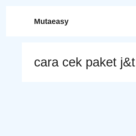
Skip
to
Mutaeasy
content
cara cek paket j&t