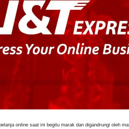
elanja online saat ini begitu marak dan digandrungi oleh ma