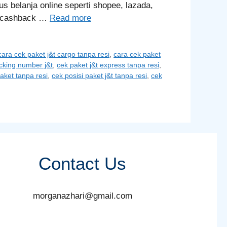
 belanja online seperti shopee, lazada,
n cashback …
Read more
cara cek paket j&t cargo tanpa resi
,
cara cek paket
acking number j&t
,
cek paket j&t express tanpa resi
,
aket tanpa resi
,
cek posisi paket j&t tanpa resi
,
cek
Contact Us
morganazhari@gmail.com