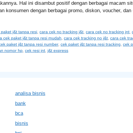
nya. Hal ini disambut positif dengan berbagai macam situs
kan konsumen dengan berbagai promo, diskon, voucher, da
paket j&t tanpa resi
,
cara cek no tracking j&t
,
cara cek no tracking jnt
,
a cek paket j&t tanpa resi mudah
,
cara cek tracking no j&t
,
cara cek tr
cek paket j&t tanpa resi number
,
cek paket j&t tanpa resi tracking
,
cek p
gan nomor hp
,
cek resi jnt
,
j&t express
analisa bisnis
bank
bca
bisnis