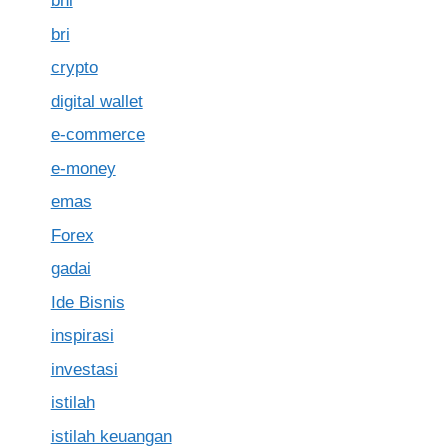
bni
bri
crypto
digital wallet
e-commerce
e-money
emas
Forex
gadai
Ide Bisnis
inspirasi
investasi
istilah
istilah keuangan