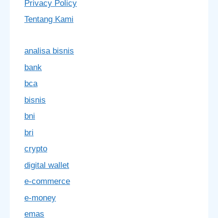
Privacy Policy
Tentang Kami
analisa bisnis
bank
bca
bisnis
bni
bri
crypto
digital wallet
e-commerce
e-money
emas