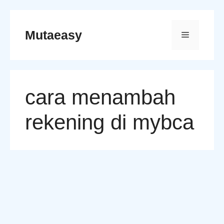
Skip
to
Mutaeasy
Menu
content
cara menambah
rekening di mybca