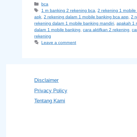
Categories
bca
Tags
1 m banking 2 rekening bca
,
2 rekening 1 mobile
apk
,
2 rekening dalam 1 mobile banking bca app
,
2 r
rekening dalam 1 mobile banking mandiri
,
apakah 1 
dalam 1 mobile banking
,
cara aktifkan 2 rekening
,
ca
rekening
Leave a comment
Disclaimer
Privacy Policy
Tentang Kami