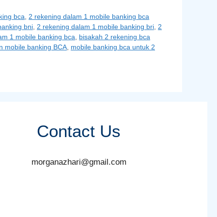
king bca
,
2 rekening dalam 1 mobile banking bca
banking bni
,
2 rekening dalam 1 mobile banking bri
,
2
lam 1 mobile banking bca
,
bisakah 2 rekening bca
n mobile banking BCA
,
mobile banking bca untuk 2
Contact Us
morganazhari@gmail.com