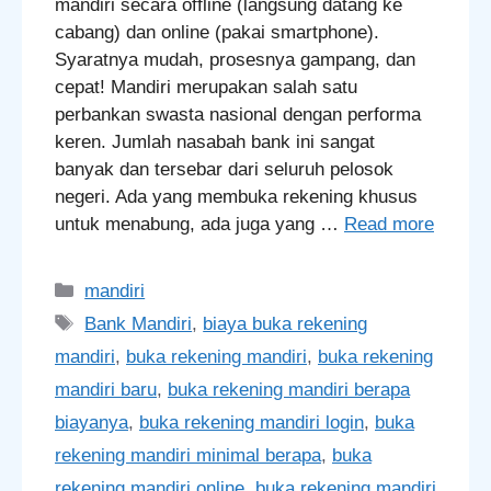
mandiri secara offline (langsung datang ke
cabang) dan online (pakai smartphone).
Syaratnya mudah, prosesnya gampang, dan
cepat! Mandiri merupakan salah satu
perbankan swasta nasional dengan performa
keren. Jumlah nasabah bank ini sangat
banyak dan tersebar dari seluruh pelosok
negeri. Ada yang membuka rekening khusus
untuk menabung, ada juga yang …
Read more
Categories
mandiri
Tags
Bank Mandiri
,
biaya buka rekening
mandiri
,
buka rekening mandiri
,
buka rekening
mandiri baru
,
buka rekening mandiri berapa
biayanya
,
buka rekening mandiri login
,
buka
rekening mandiri minimal berapa
,
buka
rekening mandiri online
,
buka rekening mandiri