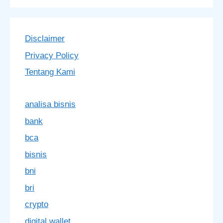
Disclaimer
Privacy Policy
Tentang Kami
analisa bisnis
bank
bca
bisnis
bni
bri
crypto
digital wallet