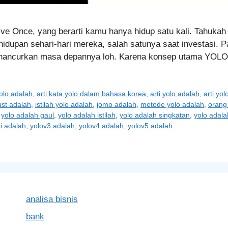
ive Once, yang berarti kamu hanya hidup satu kali. Tahuka
idupan sehari-hari mereka, salah satunya saat investasi.
nghancurkan masa depannya loh. Karena konsep utama YO
yolo adalah
,
arti kata yolo dalam bahasa korea
,
arti yolo adalah
,
arti yo
ust adalah
,
istilah yolo adalah
,
jomo adalah
,
metode yolo adalah
,
orang
,
yolo adalah gaul
,
yolo adalah istilah
,
yolo adalah singkatan
,
yolo adala
ri adalah
,
yolov3 adalah
,
yolov4 adalah
,
yolov5 adalah
analisa bisnis
bank