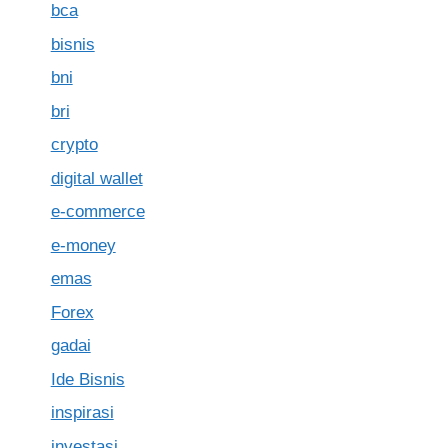
bca
bisnis
bni
bri
crypto
digital wallet
e-commerce
e-money
emas
Forex
gadai
Ide Bisnis
inspirasi
investasi