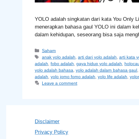
YOLO adalah singkatan dari kata You Only L
menerapkan bahasa gaul YOLO ini dalam keh
dalam kehidupan, seseorang bisa saja me
Categories
Saham
Tags
anak yolo adalah
,
arti dari yolo adalah
,
arti kata 
adalah
,
fobo adalah
,
gaya hidup yolo adalah
,
holoca
yolo adalah bahasa
,
yolo adalah dalam bahasa gaul
adalah
,
yolo jomo fomo adalah
,
yolo life adalah
,
yolo
Leave a comment
Disclaimer
Privacy Policy