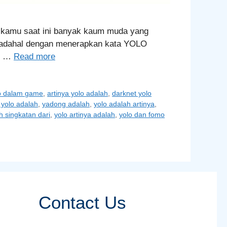
h kamu saat ini banyak kaum muda yang
 Padahal dengan menerapkan kata YOLO
LO …
Read more
lo dalam game
,
artinya yolo adalah
,
darknet yolo
 yolo adalah
,
yadong adalah
,
yolo adalah artinya
,
h singkatan dari
,
yolo artinya adalah
,
yolo dan fomo
Contact Us