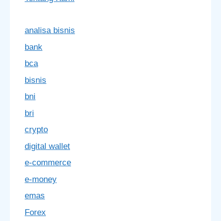
analisa bisnis
bank
bca
bisnis
bni
bri
crypto
digital wallet
e-commerce
e-money
emas
Forex