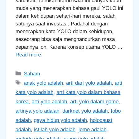
satu kali. Tahukah kamu saat ini banyak kaum
muda yang menerapkan bahasa gaul YOLO ini
dalam kehidupan sehari-hari mereka, salah
satunya saat investasi. Padahal dengan
menerapkan kata YOLO dalam kehidupan,
seseorang bisa saja menghancurkan masa
depannya loh. Karena konsep utama YOLO …
Read more
Categories
Saham
Tags
anak yolo adalah
,
arti dari yolo adalah
,
arti
kata yolo adalah
,
arti kata yolo dalam bahasa
korea
,
arti yolo adalah
,
arti yolo dalam game
,
artinya yolo adalah
,
darknet yolo adalah
,
fobo
adalah
,
gaya hidup yolo adalah
,
holocaust
adalah
,
istilah yolo adalah
,
jomo adalah
,
metode yolo adalah
,
orang yolo adalah
,