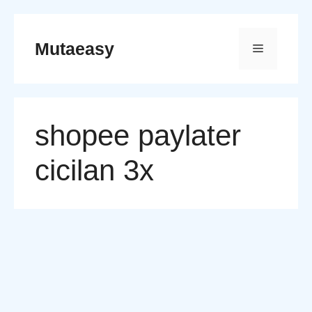
Skip
to
Mutaeasy
Menu
content
shopee paylater
cicilan 3x