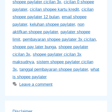
shopee paylater cicilan 3x
,
cicilan 0 shopee
paylater
,
cicilan shopee kartu kredit
,
cicilan
shopee paylater 12 bulan
,
email shopee
paylater
,
keluhan shopee paylater
,
non
aktifkan shopee paylater
,
paylater shopee
limit
,
pembayaran shopee paylater 3x cicilan
,
shopee pay later bunga
,
shopee paylater
cicilan 3x
,
shopee paylater cicilan 3x
maksudnya
,
sistem shopee paylater cicilan
3x
,
tanggal pembayaran shopee paylater
,
what
is shopee paylater
Leave a comment
Disclaimer