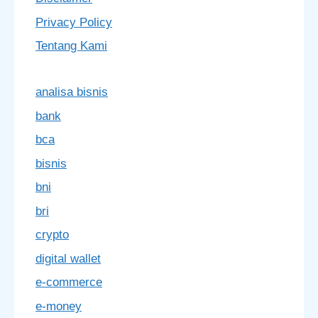
Privacy Policy
Tentang Kami
analisa bisnis
bank
bca
bisnis
bni
bri
crypto
digital wallet
e-commerce
e-money