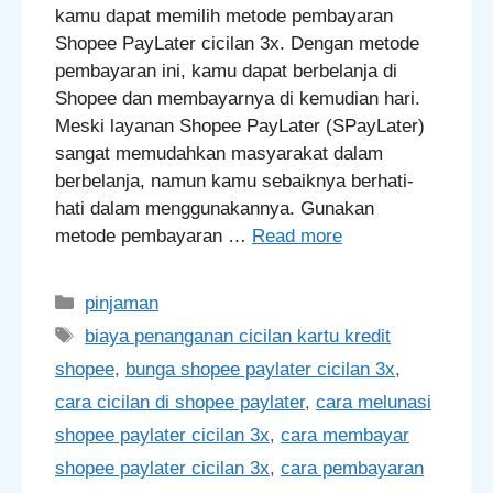
kamu dapat memilih metode pembayaran
Shopee PayLater cicilan 3x. Dengan metode
pembayaran ini, kamu dapat berbelanja di
Shopee dan membayarnya di kemudian hari.
Meski layanan Shopee PayLater (SPayLater)
sangat memudahkan masyarakat dalam
berbelanja, namun kamu sebaiknya berhati-
hati dalam menggunakannya. Gunakan
metode pembayaran …
Read more
Categories
pinjaman
Tags
biaya penanganan cicilan kartu kredit
shopee
,
bunga shopee paylater cicilan 3x
,
cara cicilan di shopee paylater
,
cara melunasi
shopee paylater cicilan 3x
,
cara membayar
shopee paylater cicilan 3x
,
cara pembayaran