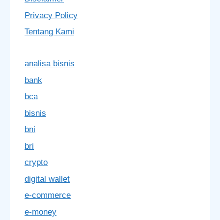
Privacy Policy
Tentang Kami
analisa bisnis
bank
bca
bisnis
bni
bri
crypto
digital wallet
e-commerce
e-money