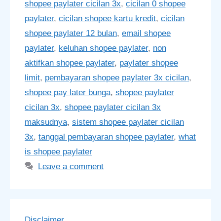
shopee paylater cicilan 3x
,
cicilan 0 shopee
paylater
,
cicilan shopee kartu kredit
,
cicilan
shopee paylater 12 bulan
,
email shopee
paylater
,
keluhan shopee paylater
,
non
aktifkan shopee paylater
,
paylater shopee
limit
,
pembayaran shopee paylater 3x cicilan
,
shopee pay later bunga
,
shopee paylater
cicilan 3x
,
shopee paylater cicilan 3x
maksudnya
,
sistem shopee paylater cicilan
3x
,
tanggal pembayaran shopee paylater
,
what
is shopee paylater
Leave a comment
Disclaimer