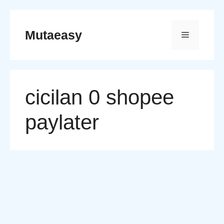
Skip
to
Mutaeasy
Menu
content
cicilan 0 shopee
paylater