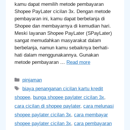
kamu dapat memilih metode pembayaran
Shopee PayLater cicilan 3x. Dengan metode
pembayaran ini, kamu dapat berbelanja di
Shopee dan membayarnya di kemudian hari.
Meski layanan Shopee PayLater (SPayLater)
sangat memudahkan masyarakat dalam
berbelanja, namun kamu sebaiknya berhati-
hati dalam menggunakannya. Gunakan
metode pembayaran …
Read more
Categories
pinjaman
Tags
biaya penanganan cicilan kartu kredit
shopee
,
bunga shopee paylater cicilan 3x
,
cara cicilan di shopee paylater
,
cara melunasi
shopee paylater cicilan 3x
,
cara membayar
shopee paylater cicilan 3x
,
cara pembayaran